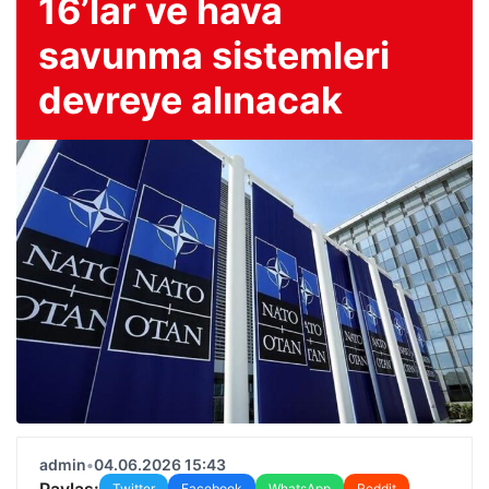
16’lar ve hava
savunma sistemleri
devreye alınacak
admin
•
04.06.2026 15:43
Paylaş:
Twitter
Facebook
WhatsApp
Reddit