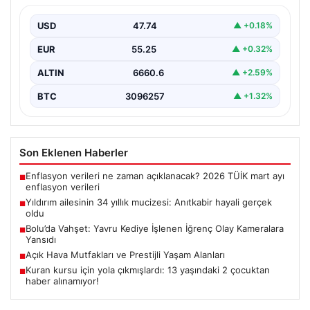
Adıyaman’da yaşayan Abuzer Yıldırım (71) ve eşi
Zeynep Yıldırım (59), tam 34 yıl boyunca…
USD
47.74
▲ +0.18%
EUR
55.25
▲ +0.32%
ALTIN
6660.6
▲ +2.59%
BTC
3096257
▲ +1.32%
Son Eklenen Haberler
Enflasyon verileri ne zaman açıklanacak? 2026 TÜİK mart ayı
■
enflasyon verileri
Yıldırım ailesinin 34 yıllık mucizesi: Anıtkabir hayali gerçek
■
oldu
Bolu’da Vahşet: Yavru Kediye İşlenen İğrenç Olay Kameralara
■
Yansıdı
Açık Hava Mutfakları ve Prestijli Yaşam Alanları
■
Kuran kursu için yola çıkmışlardı: 13 yaşındaki 2 çocuktan
■
haber alınamıyor!