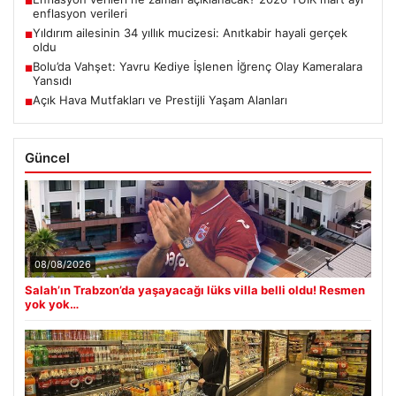
■
enflasyon verileri
Yıldırım ailesinin 34 yıllık mucizesi: Anıtkabir hayali gerçek
■
oldu
Bolu’da Vahşet: Yavru Kediye İşlenen İğrenç Olay Kameralara
■
Yansıdı
Açık Hava Mutfakları ve Prestijli Yaşam Alanları
■
Güncel
08/08/2026
Salah’ın Trabzon’da yaşayacağı lüks villa belli oldu! Resmen
yok yok…