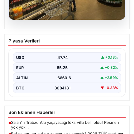
07.08.2026
Enflasyon verileri ne zaman
Piyasa Verileri
açıklanacak? 2026 TÜİK mart ayı
enflasyon verileri
USD
47.74
▲ +0.18%
EUR
55.25
▲ +0.32%
ALTIN
6660.6
▲ +2.59%
BTC
3084181
▼ -0.38%
Son Eklenen Haberler
Salah’ın Trabzon’da yaşayacağı lüks villa belli oldu! Resmen
■
yok yok…
Enflasyon verileri ne zaman açıklanacak? 2026 TÜİK mart ayı