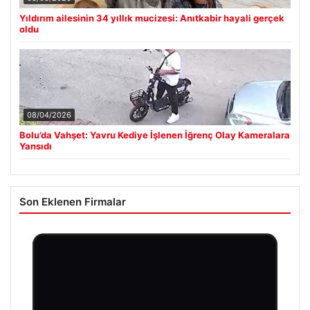
Yıldırım ailesinin 34 yıllık mucizesi: Anıtkabir hayali gerçek
oldu
08/04/2026
Bolu’da Vahşet: Yavru Kediye İşlenen İğrenç Olay Kameralara
Yansıdı
Son Eklenen Firmalar