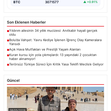
BTC
3071577
▲ +0.91%
Son Eklenen Haberler
Yıldırım ailesinin 34 yıllık mucizesi: Anıtkabir hayali gerçek
■
oldu
Bolu’da Vahşet: Yavru Kediye İşlenen İğrenç Olay Kameralara
■
Yansıdı
Açık Hava Mutfakları ve Prestijli Yaşam Alanları
■
Kuran kursu için yola çıkmışlardı: 13 yaşındaki 2 çocuktan
■
haber alınamıyor!
Terörsüz Türkiye Süreci İçin Kritik Yasa Teklifi Meclis’e Geliyor
■
Güncel
08/05/2026