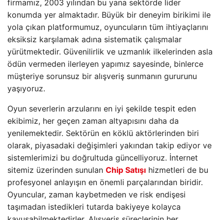
firmamız, 2003 yılından bu yana sektörde lider
konumda yer almaktadır. Büyük bir deneyim birikimi ile
yola çıkan platformumuz, oyuncuların tüm ihtiyaçlarını
eksiksiz karşılamak adına sistematik çalışmalar
yürütmektedir. Güvenilirlik ve uzmanlık ilkelerinden asla
ödün vermeden ilerleyen yapımız sayesinde, binlerce
müşteriye sorunsuz bir alışveriş sunmanın gururunu
yaşıyoruz.
Oyun severlerin arzularını en iyi şekilde tespit eden
ekibimiz, her geçen zaman altyapısını daha da
yenilemektedir. Sektörün en köklü aktörlerinden biri
olarak, piyasadaki değişimleri yakından takip ediyor ve
sistemlerimizi bu doğrultuda güncelliyoruz. İnternet
sitemiz üzerinden sunulan
Chip Satışı
hizmetleri de bu
profesyonel anlayışın en önemli parçalarından biridir.
Oyuncular, zaman kaybetmeden ve risk endişesi
taşımadan istedikleri tutarda bakiyeye kolayca
kavuşabilmektedirler. Alışveriş süreçlerinin her