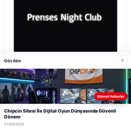
×
Göz Atın
Prenses Night Club
04/29/2026
Güncel Haberler
Web sitemizi nasıl kullandığınızı daha iyi anlayabilmek,
deneyiminizi kişiselleştirmek ve geliştirmek amacıyla çerezler
Chipcin Sitesi İle Dijital Oyun Dünyasında Güvenli
kullanıyoruz.
Çerez Politikamız
Dönem
Reddet
Kabul Et
07/09/2026