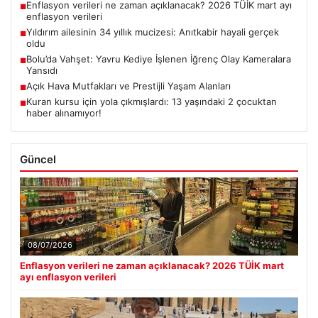
Enflasyon verileri ne zaman açıklanacak? 2026 TÜİK mart ayı
■
enflasyon verileri
Yıldırım ailesinin 34 yıllık mucizesi: Anıtkabir hayali gerçek
■
oldu
Bolu’da Vahşet: Yavru Kediye İşlenen İğrenç Olay Kameralara
■
Yansıdı
Açık Hava Mutfakları ve Prestijli Yaşam Alanları
■
Kuran kursu için yola çıkmışlardı: 13 yaşındaki 2 çocuktan
■
haber alınamıyor!
Güncel
08/07/2026
Enflasyon verileri ne zaman açıklanacak? 2026 TÜİK mart
ayı enflasyon verileri