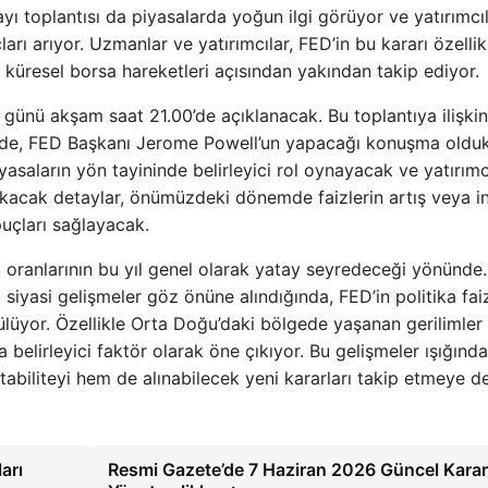
yı toplantısı da piyasalarda yoğun ilgi görüyor ve yatırımcıl
rı arıyor. Uzmanlar ve yatırımcılar, FED’in bu kararı özellikl
ve küresel borsa hareketleri açısından yakından takip ediyor.
 günü akşam saat 21.00’de açıklanacak. Bu toplantıya ilişki
erde, FED Başkanı Jerome Powell’un yapacağı konuşma oldu
yasaların yön tayininde belirleyici rol oynayacak ve yatırımc
 çıkacak detaylar, önümüzdeki dönemde faizlerin artış veya in
uçları sağlayacak.
z oranlarının bu yıl genel olarak yatay seyredeceği yönünde.
iyasi gelişmeler göz önüne alındığında, FED’in politika faiz
lüyor. Özellikle Orta Doğu’daki bölgede yaşanan gerilimler
belirleyici faktör olarak öne çıkıyor. Bu gelişmeler ışığında
stabiliteyi hem de alınabilecek yeni kararları takip etmeye 
ları
Resmi Gazete’de 7 Haziran 2026 Güncel Karar