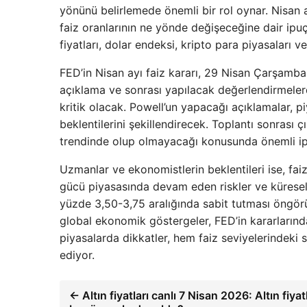
yönünü belirlemede önemli bir rol oynar. Nisan a
faiz oranlarının ne yönde değişeceğine dair ipuçla
fiyatları, dolar endeksi, kripto para piyasaları 
FED’in Nisan ayı faiz kararı, 29 Nisan Çarşamba
açıklama ve sonrası yapılacak değerlendirmel
kritik olacak. Powell’un yapacağı açıklamalar, pi
beklentilerini şekillendirecek. Toplantı sonrası
trendinde olup olmayacağı konusunda önemli ip
Uzmanlar ve ekonomistlerin beklentileri ise, fai
gücü piyasasında devam eden riskler ve küresel s
yüzde 3,50-3,75 aralığında sabit tutması öngörü
global ekonomik göstergeler, FED’in kararlarında 
piyasalarda dikkatler, hem faiz seviyelerindeki 
ediyor.
← Altın fiyatları canlı 7 Nisan 2026: Altın fiyat