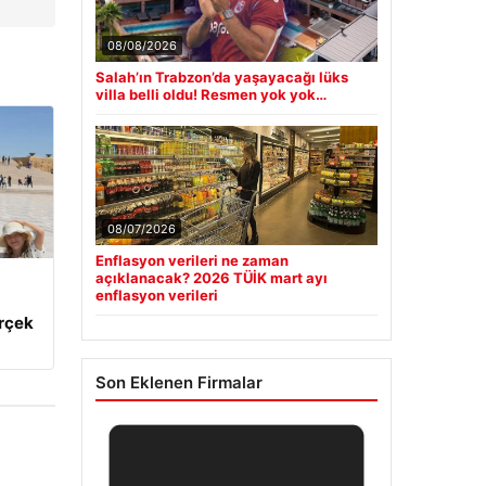
08/08/2026
Salah’ın Trabzon’da yaşayacağı lüks
villa belli oldu! Resmen yok yok…
08/07/2026
Enflasyon verileri ne zaman
açıklanacak? 2026 TÜİK mart ayı
enflasyon verileri
erçek
Son Eklenen Firmalar