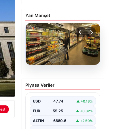
Yan Manşet
07.08.2026
Enflasyon verileri ne
Piyasa Verileri
zaman açıklanacak?
2026 TÜİK mart ayı
enflasyon verileri
USD
47.74
▲ +0.18%
rest
EUR
55.25
▲ +0.32%
ALTIN
6660.6
▲ +2.59%
n