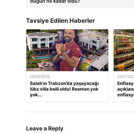
bugün ne kadar oldu?
Tavsiye Edilen Haberler
08/08/2026
08/07/20
Salah’ın Trabzon’da yaşayacağı
Enflasy
lüks villa belli oldu! Resmen yok
açıklan
yok…
enflasyo
Leave a Reply