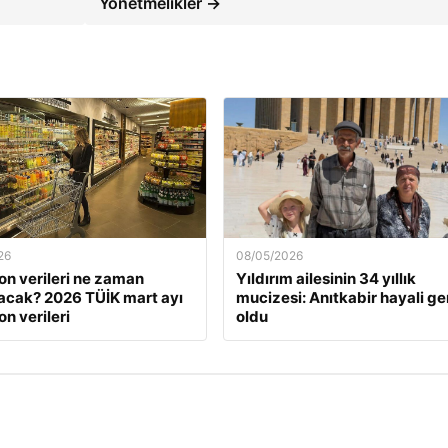
Yönetmelikler →
26
08/05/2026
on verileri ne zaman
Yıldırım ailesinin 34 yıllık
acak? 2026 TÜİK mart ayı
mucizesi: Anıtkabir hayali g
n verileri
oldu