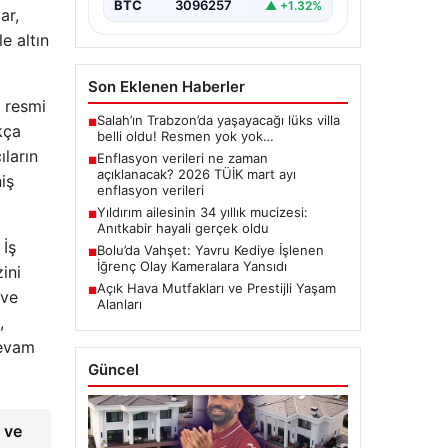
BTC
3096257
▲ +1.32%
ar,
e altın
Son Eklenen Haberler
n resmi
Salah’ın Trabzon’da yaşayacağı lüks villa
■
kça
belli oldu! Resmen yok yok…
ıların
Enflasyon verileri ne zaman
■
açıklanacak? 2026 TÜİK mart ayı
iş
enflasyon verileri
Yıldırım ailesinin 34 yıllık mucizesi:
■
Anıtkabir hayali gerçek oldu
 İş
Bolu’da Vahşet: Yavru Kediye İşlenen
■
İğrenç Olay Kameralara Yansıdı
ini
Açık Hava Mutfakları ve Prestijli Yaşam
■
 ve
Alanları
,
devam
Güncel
 ve