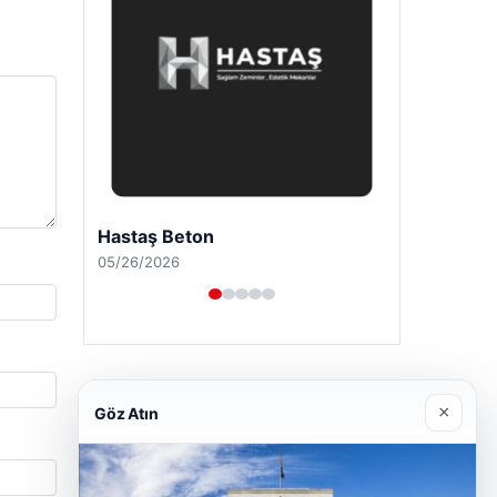
Prenses Night Club
04/29/2026
×
Göz Atın