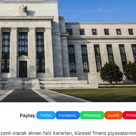
Paylaş:
Twitter
Facebook
WhatsApp
Reddit
Pinte
li olarak alınan faiz kararları, küresel finans piyasalarını