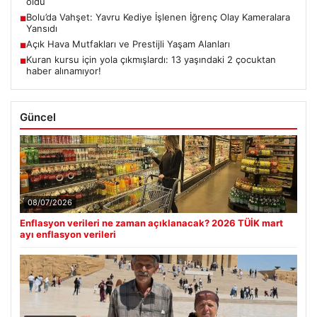
oldu
Bolu’da Vahşet: Yavru Kediye İşlenen İğrenç Olay Kameralara
■
Yansıdı
Açık Hava Mutfakları ve Prestijli Yaşam Alanları
■
Kuran kursu için yola çıkmışlardı: 13 yaşındaki 2 çocuktan
■
haber alınamıyor!
Güncel
08/07/2026
Enflasyon verileri ne zaman açıklanacak? 2026 TÜİK mart
ayı enflasyon verileri