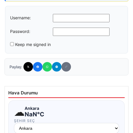
Username:
Password:
Keep me signed in
Paylaş:
Hava Durumu
☁
Ankara
NaN°C
ŞEHIR SEÇ