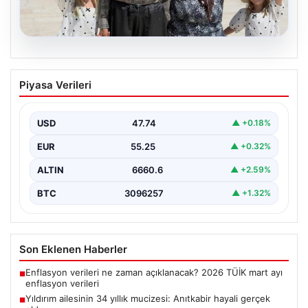
05.08.2026
Yıldırım ailesinin 34 yıllık mucizesi:
Piyasa Verileri
Anıtkabir hayali gerçek oldu
Adıyaman’da yaşayan Abuzer Yıldırım (71) ve eşi
Zeynep Yıldırım (59), tam 34 yıl boyunca…
USD
47.74
▲ +0.18%
EUR
55.25
▲ +0.32%
ALTIN
6660.6
▲ +2.59%
BTC
3096257
▲ +1.32%
Son Eklenen Haberler
Enflasyon verileri ne zaman açıklanacak? 2026 TÜİK mart ayı
■
enflasyon verileri
Yıldırım ailesinin 34 yıllık mucizesi: Anıtkabir hayali gerçek
■