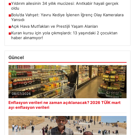
Yıldırım ailesinin 34 yıllık mucizesi: Anıtkabir hayali gerçek
■
oldu
Bolu’da Vahşet: Yavru Kediye İşlenen İğrenç Olay Kameralara
■
Yansıdı
Açık Hava Mutfakları ve Prestijli Yaşam Alanları
■
Kuran kursu için yola çıkmışlardı: 13 yaşındaki 2 çocuktan
■
haber alınamıyor!
Güncel
08/07/2026
Enflasyon verileri ne zaman açıklanacak? 2026 TÜİK mart
ayı enflasyon verileri