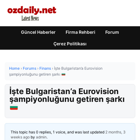
Güncel Haberler
Firma Rehberi
Forum
Çerez Politikası
Home
›
Forums
›
Finans
›
İşte Bulgaristan’a Eurovision
şampiyonluğunu getiren şarkı
İşte Bulgaristan’a Eurovision
şampiyonluğunu getiren şarkı
This topic has 0 replies, 1 voice, and was last updated
2 months, 3
weeks ago
by
admin
.