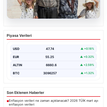
05.08.2026
Yıldırım ailesinin 34 yıllık mucizesi:
Piyasa Verileri
Anıtkabir hayali gerçek oldu
Adıyaman’da yaşayan Abuzer Yıldırım (71) ve eşi
Zeynep Yıldırım (59), tam 34 yıl boyunca…
USD
47.74
▲ +0.18%
EUR
55.25
▲ +0.32%
ALTIN
6660.6
▲ +2.59%
BTC
3096257
▲ +1.32%
Son Eklenen Haberler
Enflasyon verileri ne zaman açıklanacak? 2026 TÜİK mart ayı
■
enflasyon verileri