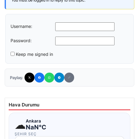
You must be logged in to reply to this topic.
Username:
Password:
Keep me signed in
Paylaş:
Hava Durumu
☁
Ankara
NaN°C
ŞEHIR SEÇ