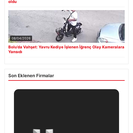
oldu
08/04/2026
Bolu’da Vahşet: Yavru Kediye İşlenen İğrenç Olay Kameralara
Yansıdı
Son Eklenen Firmalar