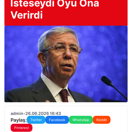
İsteseydi Oyu Ona
Verirdi
admin
•
26.06.2026 16:43
Paylaş:
Twitter
Facebook
WhatsApp
Reddit
Pinterest