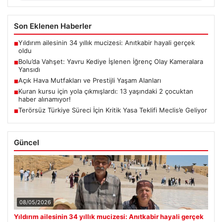
Son Eklenen Haberler
Yıldırım ailesinin 34 yıllık mucizesi: Anıtkabir hayali gerçek
■
oldu
Bolu’da Vahşet: Yavru Kediye İşlenen İğrenç Olay Kameralara
■
Yansıdı
Açık Hava Mutfakları ve Prestijli Yaşam Alanları
■
Kuran kursu için yola çıkmışlardı: 13 yaşındaki 2 çocuktan
■
haber alınamıyor!
Terörsüz Türkiye Süreci İçin Kritik Yasa Teklifi Meclis’e Geliyor
■
Güncel
08/05/2026
Yıldırım ailesinin 34 yıllık mucizesi: Anıtkabir hayali gerçek