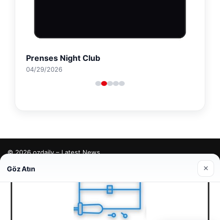
Prenses Night Club
04/29/2026
© 2026 ozdaily – Latest News
×
Göz Atın
tcio