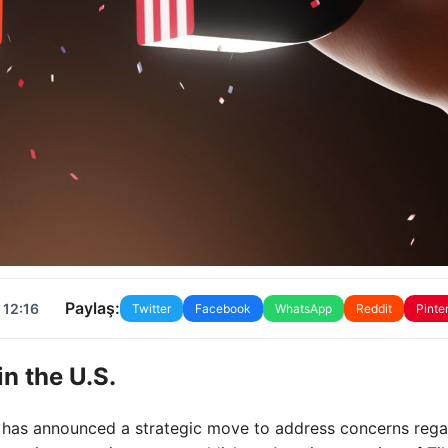
Paylaş:
 12:16
Twitter
Facebook
WhatsApp
Reddit
Pinte
n the U.S.
 has announced a strategic move to address concerns rega