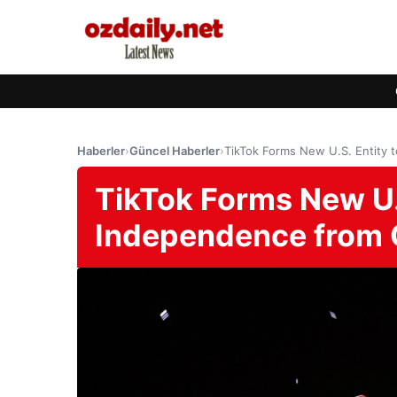
Haberler
›
Güncel Haberler
›
TikTok Forms New U.S. Entity 
TikTok Forms New U.
Independence from 