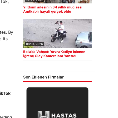
kTok,
Yıldırım ailesinin 34 yıllık mucizesi:
Anıtkabir hayali gerçek oldu
tes. By
 its
08/04/2026
Bolu’da Vahşet: Yavru Kediye İşlenen
İğrenç Olay Kameralara Yansıdı
Son Eklenen Firmalar
ikTok
garding