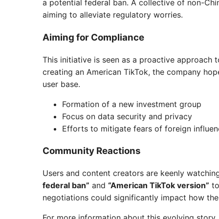
a potential federal ban. A collective of non-Chi
aiming to alleviate regulatory worries.
Aiming for Compliance
This initiative is seen as a proactive approach 
creating an American TikTok, the company hope
user base.
Formation of a new investment group
Focus on data security and privacy
Efforts to mitigate fears of foreign influe
Community Reactions
Users and content creators are keenly watchin
federal ban”
and
“American TikTok version”
to
negotiations could significantly impact how the
For more information about this evolving story, 