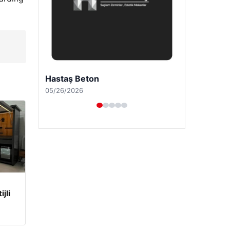
Prenses Night Club
04/29/2026
jli