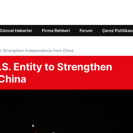
Güncel Haberler
Firma Rehberi
Forum
Çerez Politikas
to Strengthen Independence from China
S. Entity to Strengthen
China