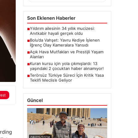
Son Eklenen Haberler
Yıldırım ailesinin 34 yıllık mucizesi:
■
Anıtkabir hayali gerçek oldu
Bolu’da Vahşet: Yavru Kediye İşlenen
■
İğrenç Olay Kameralara Yansıdı
Açık Hava Mutfakları ve Prestijli Yaşam
■
Alanları
Kuran kursu için yola çıkmışlardı: 13
■
yaşındaki 2 çocuktan haber alınamıyor!
Terörsüz Türkiye Süreci İçin Kritik Yasa
■
Teklifi Meclis’e Geliyor
rest
Güncel
rding
08/05/2026