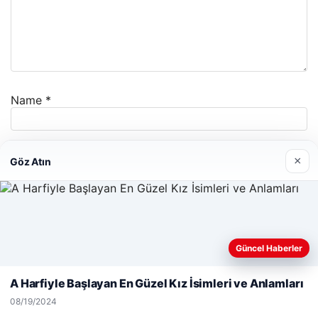
Name
*
Email
*
×
Göz Atın
Website
Web sitemizi nasıl kullandığınızı daha iyi anlayabilmek,
Güncel Haberler
deneyiminizi kişiselleştirmek ve geliştirmek amacıyla çerezler
kullanıyoruz.
Çerez Politikamız
A Harfiyle Başlayan En Güzel Kız İsimleri ve Anlamları
Save my name, email, and website in this browser for
Reddet
Kabul Et
the next time I comment.
08/19/2024