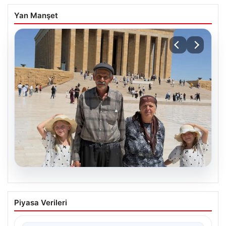
Yan Manşet
05.08.2026
Yıldırım ailesinin 34 yıllık mucizesi:
Piyasa Verileri
Anıtkabir hayali gerçek oldu
Adıyaman’da yaşayan Abuzer Yıldırım (71) ve eşi