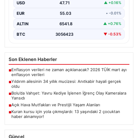
Zeynep Yıldırım (59), tam 34 yıl boyunca…
USD
47.71
▲ +0.16%
EUR
55.03
• -0.01%
ALTIN
6541.8
▲ +0.76%
BTC
3056423
▼ -0.53%
Son Eklenen Haberler
Enflasyon verileri ne zaman açıklanacak? 2026 TÜİK mart ayı
■
enflasyon verileri
Yıldırım ailesinin 34 yıllık mucizesi: Anıtkabir hayali gerçek
■
oldu
Bolu’da Vahşet: Yavru Kediye İşlenen İğrenç Olay Kameralara
■
Yansıdı
Açık Hava Mutfakları ve Prestijli Yaşam Alanları
■
Kuran kursu için yola çıkmışlardı: 13 yaşındaki 2 çocuktan
■
haber alınamıyor!
Güncel