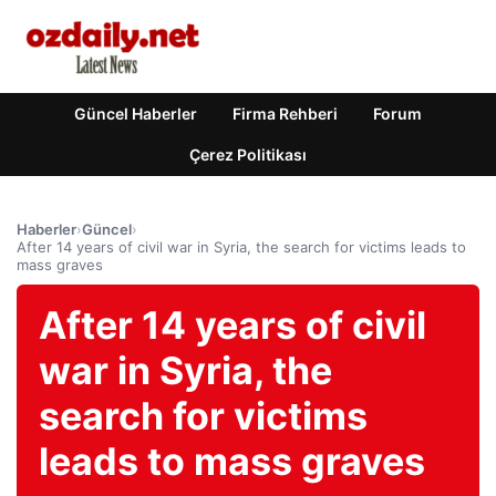
Güncel Haberler
Firma Rehberi
Forum
Çerez Politikası
Haberler
›
Güncel
›
After 14 years of civil war in Syria, the search for victims leads to
mass graves
After 14 years of civil
war in Syria, the
search for victims
leads to mass graves