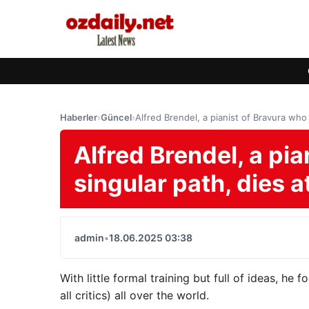
Haberler
›
Güncel
›
Alfred Brendel, a pianist of Bravura who
Alfred Brendel, a pi
singular path, dies a
admin
•
18.06.2025 03:38
With little formal training but full of ideas, he
all critics) all over the world.