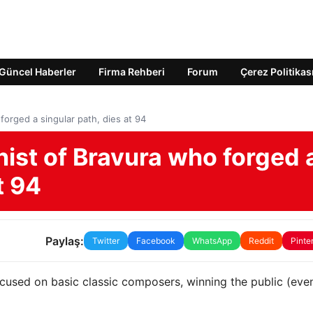
Güncel Haberler
Firma Rehberi
Forum
Çerez Politikas
 forged a singular path, dies at 94
anist of Bravura who forged 
t 94
Paylaş:
Twitter
Facebook
WhatsApp
Reddit
Pinte
 focused on basic classic composers, winning the public (even