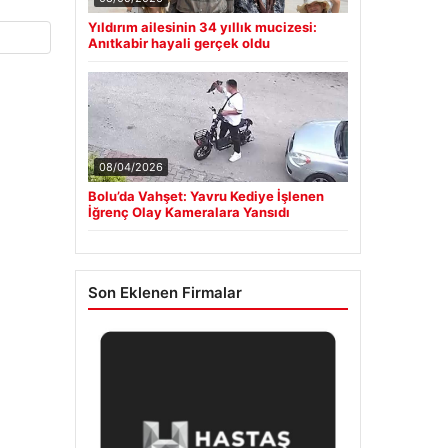
Yıldırım ailesinin 34 yıllık mucizesi:
Anıtkabir hayali gerçek oldu
08/04/2026
Bolu’da Vahşet: Yavru Kediye İşlenen
İğrenç Olay Kameralara Yansıdı
Son Eklenen Firmalar