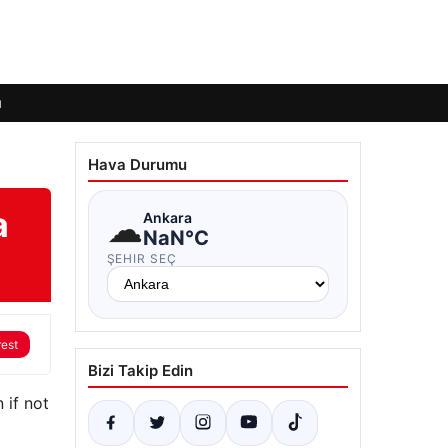
ı
Hava Durumu
a
☁
Ankara
NaN°C
ŞEHIR SEÇ
rest
Bizi Takip Edin
 if not