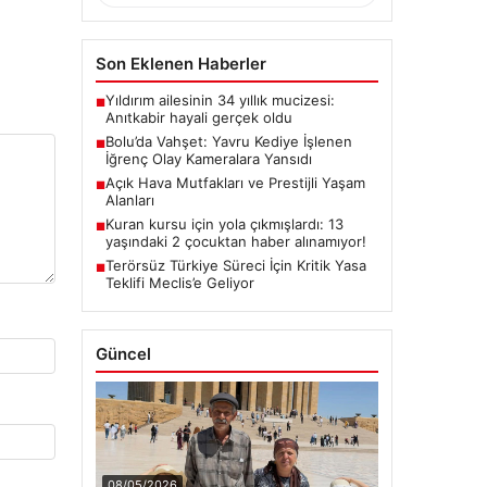
Son Eklenen Haberler
Yıldırım ailesinin 34 yıllık mucizesi:
■
Anıtkabir hayali gerçek oldu
Bolu’da Vahşet: Yavru Kediye İşlenen
■
İğrenç Olay Kameralara Yansıdı
Açık Hava Mutfakları ve Prestijli Yaşam
■
Alanları
Kuran kursu için yola çıkmışlardı: 13
■
yaşındaki 2 çocuktan haber alınamıyor!
Terörsüz Türkiye Süreci İçin Kritik Yasa
■
Teklifi Meclis’e Geliyor
Güncel
08/05/2026