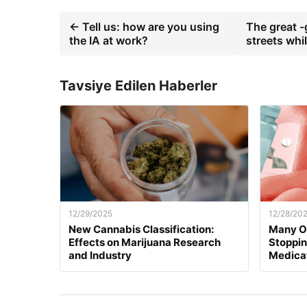
← Tell us: how are you using
The great -
the IA at work?
streets whi
Tavsiye Edilen Haberler
12/29/2025
12/28/20
New Cannabis Classification:
Many O
Effects on Marijuana Research
Stoppi
and Industry
Medica