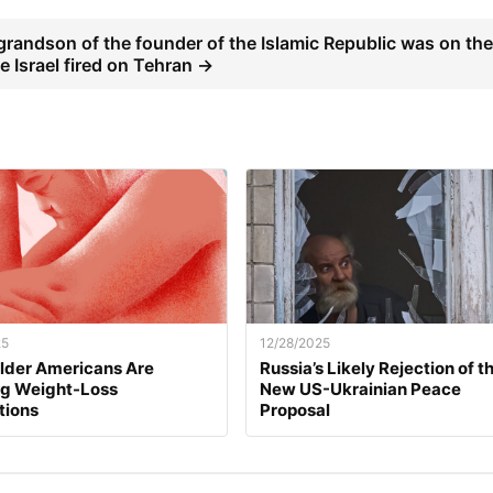
grandson of the founder of the Islamic Republic was on th
le Israel fired on Tehran →
25
12/28/2025
lder Americans Are
Russia’s Likely Rejection of t
ng Weight-Loss
New US-Ukrainian Peace
tions
Proposal