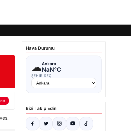
ı
Hava Durumu
☁
Ankara
NaN°C
ŞEHIR SEÇ
rest
Bizi Takip Edin
ves.