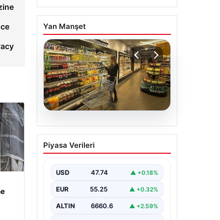
zine
nce
Yan Manşet
vacy
07.08.2026
Enflasyon verileri ne
Piyasa Verileri
zaman açıklanacak?
2026 TÜİK mart ayı
enflasyon verileri
USD
47.74
▲ +0.18%
EUR
55.25
▲ +0.32%
he
ALTIN
6660.6
▲ +2.59%