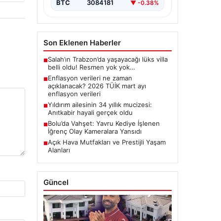
BTC
3084181
▼ -0.38%
Son Eklenen Haberler
Salah’ın Trabzon’da yaşayacağı lüks villa
■
belli oldu! Resmen yok yok…
Enflasyon verileri ne zaman
■
açıklanacak? 2026 TÜİK mart ayı
enflasyon verileri
Yıldırım ailesinin 34 yıllık mucizesi:
■
Anıtkabir hayali gerçek oldu
Bolu’da Vahşet: Yavru Kediye İşlenen
■
İğrenç Olay Kameralara Yansıdı
Açık Hava Mutfakları ve Prestijli Yaşam
■
Alanları
Güncel