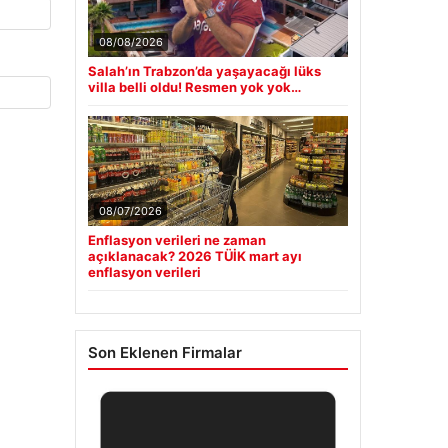
08/08/2026
Salah’ın Trabzon’da yaşayacağı lüks
villa belli oldu! Resmen yok yok…
08/07/2026
Enflasyon verileri ne zaman
açıklanacak? 2026 TÜİK mart ayı
enflasyon verileri
Son Eklenen Firmalar