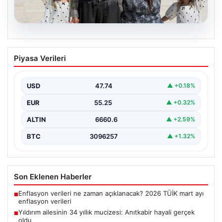
05.08.2026
Yıldırım ailesinin 34 yıllık mucizesi:
Piyasa Verileri
Anıtkabir hayali gerçek oldu
Adıyaman’da yaşayan Abuzer Yıldırım (71) ve eşi
Zeynep Yıldırım (59), tam 34 yıl boyunca…
USD
47.74
▲ +0.18%
EUR
55.25
▲ +0.32%
ALTIN
6660.6
▲ +2.59%
BTC
3096257
▲ +1.32%
Son Eklenen Haberler
Enflasyon verileri ne zaman açıklanacak? 2026 TÜİK mart ayı
■
enflasyon verileri
Yıldırım ailesinin 34 yıllık mucizesi: Anıtkabir hayali gerçek
■
oldu