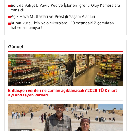
Bolu’da Vahşet: Yavru Kediye İşlenen İğrenç Olay Kameralara
■
Yansıdı
Açık Hava Mutfakları ve Prestijli Yaşam Alanları
■
Kuran kursu için yola çıkmışlardı: 13 yaşındaki 2 çocuktan
■
haber alınamıyor!
Güncel
08/07/2026
Enflasyon verileri ne zaman açıklanacak? 2026 TÜİK mart
ayı enflasyon verileri