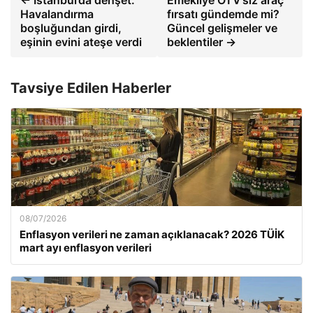
← İstanbul’da dehşet:
Emekliye ÖTV’siz araç
Havalandırma
fırsatı gündemde mi?
boşluğundan girdi,
Güncel gelişmeler ve
eşinin evini ateşe verdi
beklentiler →
Tavsiye Edilen Haberler
08/07/2026
Enflasyon verileri ne zaman açıklanacak? 2026 TÜİK
mart ayı enflasyon verileri