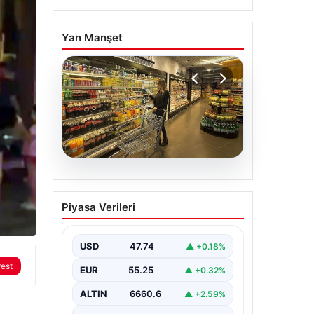
Yan Manşet
07.08.2026
Enflasyon verileri ne
Piyasa Verileri
zaman açıklanacak?
2026 TÜİK mart ayı
enflasyon verileri
USD
47.74
▲ +0.18%
rest
EUR
55.25
▲ +0.32%
ALTIN
6660.6
▲ +2.59%