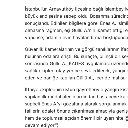
İstanbul’un Arnavutköy ilçesine bağlı İslambey 
büyük endişesine sebep oldu. Boşanma sürecinde 
sonuçlandı. Edinilen bilgilere göre, Enes A. isim
olmasına rağmen, eşi Güllü A.’nın ikamet ettiği e
yönü ise, adamın evin havalandırma boşluğundan
Güvenlik kameralarının ve görgü tanıklarının if
bulunan odalara erişti. Bu süreçte, bilinçli bir ş
sonrasında Güllü A., KADES uygulaması üzerinde
sağlık ekipleri olay yerine sevk edilerek, yangın
eden ve paniğe kapılan Güllü A., içeride mahsur 
İtfaiye ekiplerinin üstün gayretleriyle yangın k
yapılan ilk müdahalenin ardından hastaneye kaldır
şüpheli Enes A.’yı gözaltına alarak sorgulanmak
faillerin adalet önüne çıkarılması amacıyla geni
hem de toplumsal açıdan önemli bir uyarı niteliğ
devam ediyor.”}