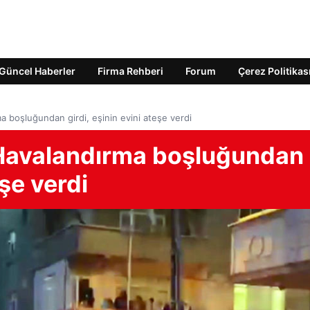
Güncel Haberler
Firma Rehberi
Forum
Çerez Politikas
a boşluğundan girdi, eşinin evini ateşe verdi
 Havalandırma boşluğundan
eşe verdi