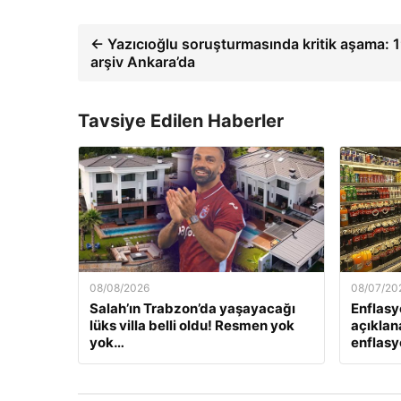
← Yazıcıoğlu soruşturmasında kritik aşama: 1
arşiv Ankara’da
Tavsiye Edilen Haberler
08/08/2026
08/07/20
Salah’ın Trabzon’da yaşayacağı
Enflasy
lüks villa belli oldu! Resmen yok
açıklan
yok…
enflasyo