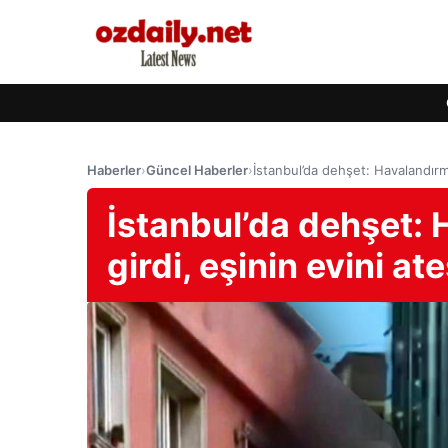
Haberler
›
Güncel Haberler
›
İstanbul’da dehşet: Havalandırm
İstanbul’da dehşet:
girdi, eşinin evini at