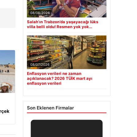
08/08/2026
Salah’ın Trabzon’da yaşayacağı lüks
villa belli oldu! Resmen yok yok…
08/07/2026
Enflasyon verileri ne zaman
açıklanacak? 2026 TÜİK mart ayı
enflasyon verileri
Son Eklenen Firmalar
erçek