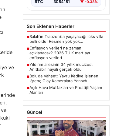
BTC
3084181
▼ -0.38%
rın
e
Son Eklenen Haberler
cı
Salah’ın Trabzon’da yaşayacağı lüks villa
■
belli oldu! Resmen yok yok…
Enflasyon verileri ne zaman
■
çeride
açıklanacak? 2026 TÜİK mart ayı
enflasyon verileri
Yıldırım ailesinin 34 yıllık mucizesi:
■
iye ve
Anıtkabir hayali gerçek oldu
rk
Bolu’da Vahşet: Yavru Kediye İşlenen
■
İğrenç Olay Kameralara Yansıdı
Açık Hava Mutfakları ve Prestijli Yaşam
■
Alanları
yerinde
ri,
 ve
Güncel
ukuki
r