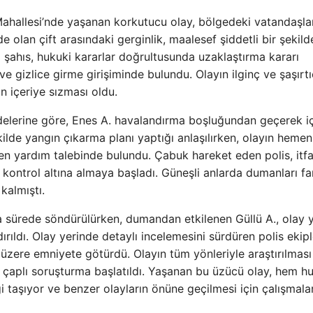
Mahallesi’nde yaşanan korkutucu olay, bölgedeki vatandaşla
olan çift arasındaki gerginlik, maalesef şiddetli bir şekild
li şahıs, hukuki kararlar doğrultusunda uzaklaştırma kararı
ve gizlice girme girişiminde bulundu. Olayın ilginç ve şaşırtı
 içeriye sızması oldu.
adelerine göre, Enes A. havalandırma boşluğundan geçerek i
ekilde yangın çıkarma planı yaptığı anlaşılırken, olayın hemen
n yardım talebinde bulundu. Çabuk hareket eden polis, itfa
ı kontrol altına almaya başladı. Güneşli anlarda dumanları fa
kalmıştı.
ısa sürede söndürülürken, dumandan etkilenen Güllü A., olay 
ıldı. Olay yerinde detaylı incelemesini sürdüren polis ekiple
 üzere emniyete götürdü. Olayın tüm yönleriyle araştırılması
ş çaplı soruşturma başlatıldı. Yaşanan bu üzücü olay, hem h
i taşıyor ve benzer olayların önüne geçilmesi için çalışmala