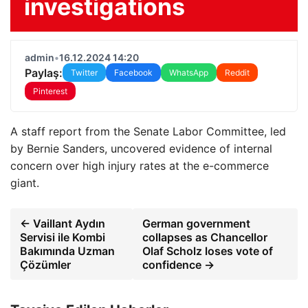
investigations
admin
•
16.12.2024 14:20
Paylaş:
Twitter
Facebook
WhatsApp
Reddit
Pinterest
A staff report from the Senate Labor Committee, led
by Bernie Sanders, uncovered evidence of internal
concern over high injury rates at the e-commerce
giant.
← Vaillant Aydın
German government
Servisi ile Kombi
collapses as Chancellor
Bakımında Uzman
Olaf Scholz loses vote of
Çözümler
confidence →