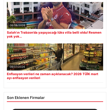
08/08/2026
Salah’ın Trabzon’da yaşayacağı lüks villa belli oldu! Resmen
yok yok…
08/07/2026
Enflasyon verileri ne zaman açıklanacak? 2026 TÜİK mart
ayı enflasyon verileri
Son Eklenen Firmalar