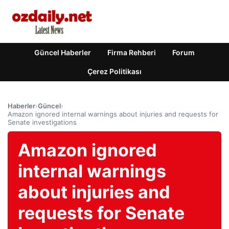
Güncel Haberler
Firma Rehberi
Forum
Çerez Politikası
Haberler
›
Güncel
›
Amazon ignored internal warnings about injuries and requests for
Senate investigations
Amazon ignored
internal warnings
about injuries and
requests for Senate