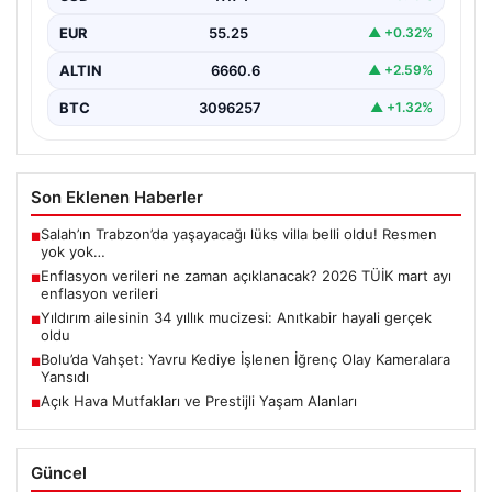
EUR
55.25
▲ +0.32%
ALTIN
6660.6
▲ +2.59%
BTC
3096257
▲ +1.32%
Son Eklenen Haberler
Salah’ın Trabzon’da yaşayacağı lüks villa belli oldu! Resmen
■
yok yok…
Enflasyon verileri ne zaman açıklanacak? 2026 TÜİK mart ayı
■
enflasyon verileri
Yıldırım ailesinin 34 yıllık mucizesi: Anıtkabir hayali gerçek
■
oldu
Bolu’da Vahşet: Yavru Kediye İşlenen İğrenç Olay Kameralara
■
Yansıdı
Açık Hava Mutfakları ve Prestijli Yaşam Alanları
■
Güncel