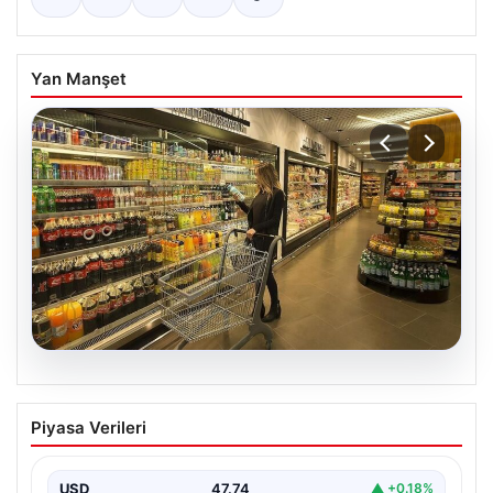
Yan Manşet
07.08.2026
Enflasyon verileri ne zaman
Piyasa Verileri
açıklanacak? 2026 TÜİK mart ayı
enflasyon verileri
USD
47.74
▲ +0.18%