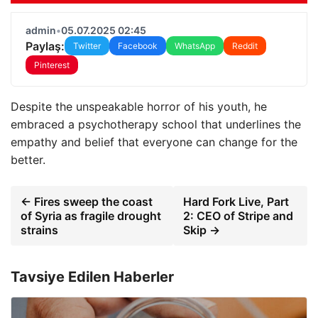
admin
•
05.07.2025 02:45
Paylaş:
Twitter
Facebook
WhatsApp
Reddit
Pinterest
Despite the unspeakable horror of his youth, he
embraced a psychotherapy school that underlines the
empathy and belief that everyone can change for the
better.
← Fires sweep the coast
Hard Fork Live, Part
of Syria as fragile drought
2: CEO of Stripe and
strains
Skip →
Tavsiye Edilen Haberler