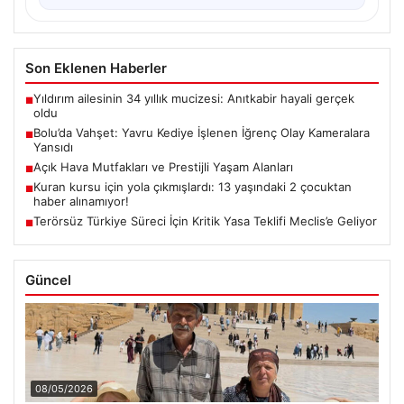
Son Eklenen Haberler
Yıldırım ailesinin 34 yıllık mucizesi: Anıtkabir hayali gerçek
■
oldu
Bolu’da Vahşet: Yavru Kediye İşlenen İğrenç Olay Kameralara
■
Yansıdı
Açık Hava Mutfakları ve Prestijli Yaşam Alanları
■
Kuran kursu için yola çıkmışlardı: 13 yaşındaki 2 çocuktan
■
haber alınamıyor!
Terörsüz Türkiye Süreci İçin Kritik Yasa Teklifi Meclis’e Geliyor
■
Güncel
08/05/2026