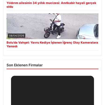
Yıldırım ailesinin 34 yıllık mucizesi: Anıtkabir hayali gerçek
oldu
08/04/2026
Bolu’da Vahşet: Yavru Kediye İşlenen İğrenç Olay Kameralara
Yansıdı
Son Eklenen Firmalar