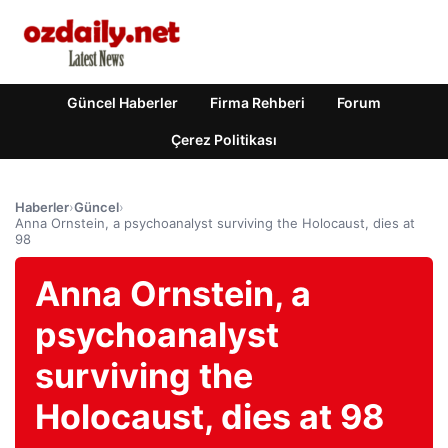
Güncel Haberler
Firma Rehberi
Forum
Çerez Politikası
Haberler
›
Güncel
›
Anna Ornstein, a psychoanalyst surviving the Holocaust, dies at
98
Anna Ornstein, a
psychoanalyst
surviving the
Holocaust, dies at 98