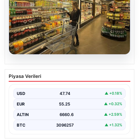
07.08.2026
Enflasyon verileri ne zaman
Piyasa Verileri
açıklanacak? 2026 TÜİK mart ayı
enflasyon verileri
USD
47.74
▲ +0.18%
EUR
55.25
▲ +0.32%
ALTIN
6660.6
▲ +2.59%
BTC
3096257
▲ +1.32%