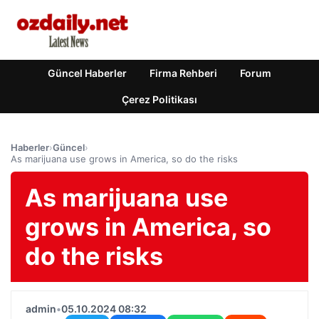
Güncel Haberler
Firma Rehberi
Forum
Çerez Politikası
Haberler
›
Güncel
›
As marijuana use grows in America, so do the risks
As marijuana use
grows in America, so
do the risks
admin
•
05.10.2024 08:32