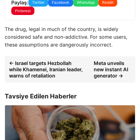
Paylaş:
Twitter
Facebook
WhatsApp
Reddit
Pinterest
The drug, legal in much of the country, is widely
considered safe and non-addictive. For some users,
these assumptions are dangerously incorrect.
← Israel targets Hezbollah
Meta unveils
while Khamenei, Iranian leader,
new instant AI
warns of retaliation
generator →
Tavsiye Edilen Haberler