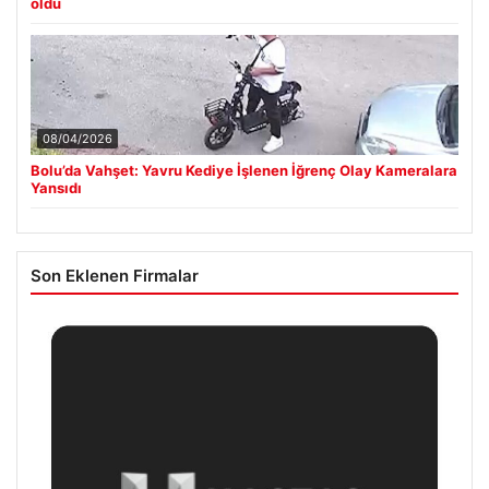
oldu
08/04/2026
Bolu’da Vahşet: Yavru Kediye İşlenen İğrenç Olay Kameralara
Yansıdı
Son Eklenen Firmalar