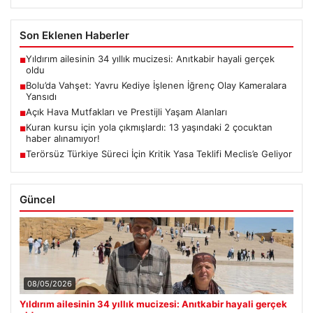
Son Eklenen Haberler
Yıldırım ailesinin 34 yıllık mucizesi: Anıtkabir hayali gerçek
■
oldu
Bolu’da Vahşet: Yavru Kediye İşlenen İğrenç Olay Kameralara
■
Yansıdı
Açık Hava Mutfakları ve Prestijli Yaşam Alanları
■
Kuran kursu için yola çıkmışlardı: 13 yaşındaki 2 çocuktan
■
haber alınamıyor!
Terörsüz Türkiye Süreci İçin Kritik Yasa Teklifi Meclis’e Geliyor
■
Güncel
08/05/2026
Yıldırım ailesinin 34 yıllık mucizesi: Anıtkabir hayali gerçek