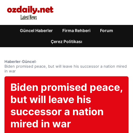
Güncel Haberler
Firma Rehberi
Forum
Çerez Politikası
Haberler
›
Güncel
›
Biden promised peace, but will leave his successor a nation mired
in war
Biden promised peace,
but will leave his
successor a nation
mired in war