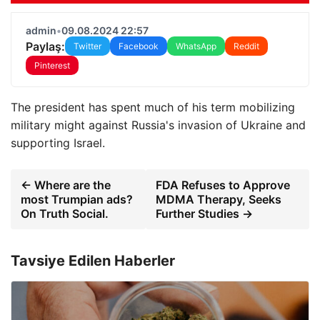
admin
•
09.08.2024 22:57
Paylaş:
Twitter
Facebook
WhatsApp
Reddit
Pinterest
The president has spent much of his term mobilizing
military might against Russia's invasion of Ukraine and
supporting Israel.
← Where are the
FDA Refuses to Approve
most Trumpian ads?
MDMA Therapy, Seeks
On Truth Social.
Further Studies →
Tavsiye Edilen Haberler