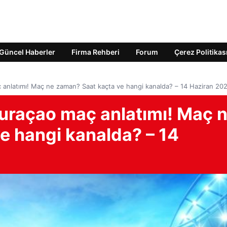
Güncel Haberler
Firma Rehberi
Forum
Çerez Politikas
 anlatımı! Maç ne zaman? Saat kaçta ve hangi kanalda? – 14 Haziran 20
uraçao maç anlatımı! Maç 
e hangi kanalda? – 14