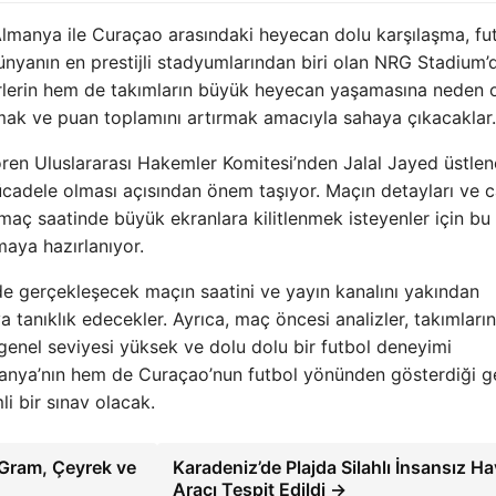
lmanya ile Curaçao arasındaki heyecan dolu karşılaşma, fu
Dünyanın en prestijli stadyumlarından biri olan NRG Stadium’
erlerin hem de takımların büyük heyecan yaşamasına neden 
pmak ve puan toplamını artırmak amacıyla sahaya çıkacaklar.
ören Uluslararası Hakemler Komitesi’nden Jalal Jayed üstlen
cadele olması açısından önem taşıyor. Maçın detayları ve c
n, maç saatinde büyük ekranlara kilitlenmek isteyenler için bu
aya hazırlanıyor.
inde gerçekleşecek maçın saatini ve yayın kanalını yakından
a tanıklık edecekler. Ayrıca, maç öncesi analizler, takımları
 genel seviyesi yüksek ve dolu dolu bir futbol deneyimi
nya’nın hem de Curaçao’nun futbol yönünden gösterdiği ge
 bir sınav olacak.
 Gram, Çeyrek ve
Karadeniz’de Plajda Silahlı İnsansız H
Aracı Tespit Edildi →