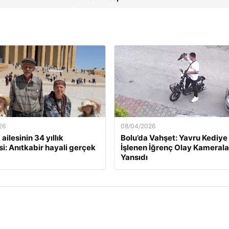
26
08/04/2026
 ailesinin 34 yıllık
Bolu’da Vahşet: Yavru Kediye
i: Anıtkabir hayali gerçek
İşlenen İğrenç Olay Kamerala
Yansıdı