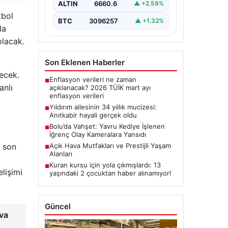
ALTIN
6660.6
▲ +2.59%
tbol
BTC
3096257
▲ +1.32%
da
olacak.
Son Eklenen Haberler
ecek.
Enflasyon verileri ne zaman
■
anlı
açıklanacak? 2026 TÜİK mart ayı
enflasyon verileri
Yıldırım ailesinin 34 yıllık mucizesi:
■
Anıtkabir hayali gerçek oldu
Bolu’da Vahşet: Yavru Kediye İşlenen
■
İğrenç Olay Kameralara Yansıdı
Açık Hava Mutfakları ve Prestijli Yaşam
n son
■
Alanları
Kuran kursu için yola çıkmışlardı: 13
■
lişimi
yaşındaki 2 çocuktan haber alınamıyor!
Güncel
ava