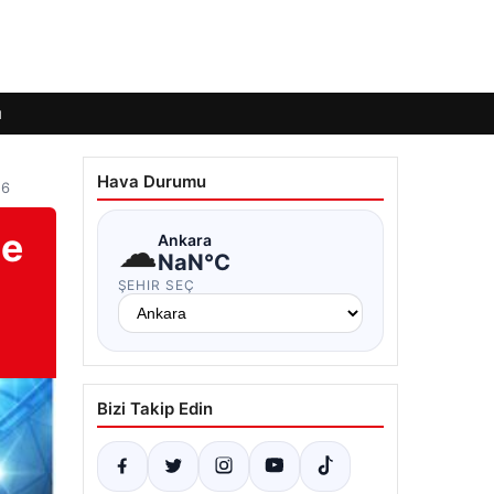
ı
Hava Durumu
26
ne
☁
Ankara
NaN°C
ŞEHIR SEÇ
Bizi Takip Edin