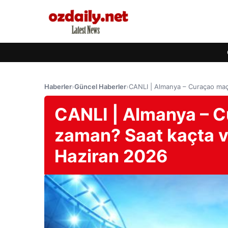
Haberler
›
Güncel Haberler
›
CANLI | Almanya – Curaçao maç
CANLI | Almanya – C
zaman? Saat kaçta v
Haziran 2026