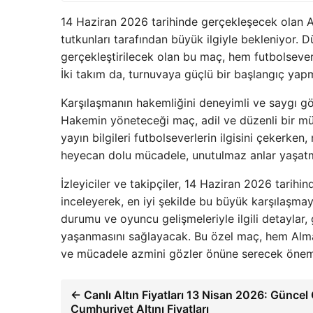
14 Haziran 2026 tarihinde gerçekleşecek olan A
tutkunları tarafından büyük ilgiyle bekleniyor. 
gerçekleştirilecek olan bu maç, hem futbolsev
İki takım da, turnuvaya güçlü bir başlangıç ya
Karşılaşmanın hakemliğini deneyimli ve saygı g
Hakemin yöneteceği maç, adil ve düzenli bir mü
yayın bilgileri futbolseverlerin ilgisini çekerke
heyecan dolu mücadele, unutulmaz anlar yaşatm
İzleyiciler ve takipçiler, 14 Haziran 2026 tarih
inceleyerek, en iyi şekilde bu büyük karşılaşmay
durumu ve oyuncu gelişmeleriyle ilgili detaylar,
yaşanmasını sağlayacak. Bu özel maç, hem Alma
ve mücadele azmini gözler önüne serecek önemli
← Canlı Altın Fiyatları 13 Nisan 2026: Güncel
Cumhuriyet Altını Fiyatları