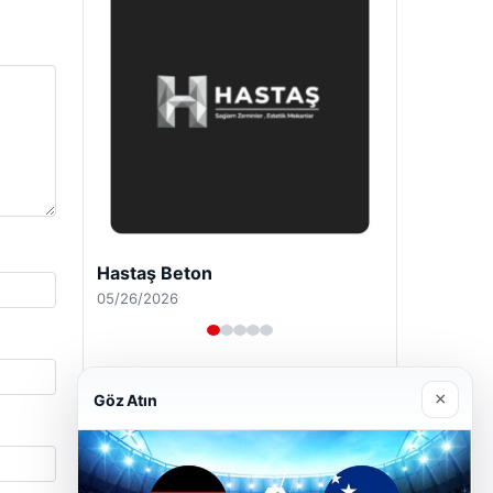
Prenses Night Club
04/29/2026
×
Göz Atın