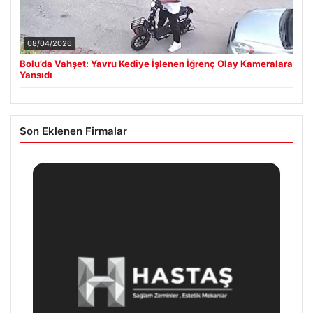
08/04/2026
Bolu’da Vahşet: Yavru Kediye İşlenen İğrenç Olay Kameralara
Yansıdı
Son Eklenen Firmalar