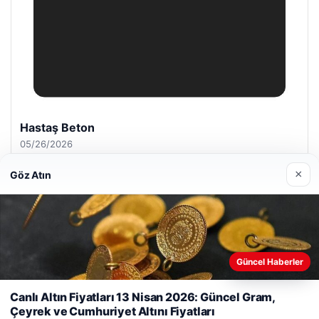
Prenses Night Club
04/29/2026
×
Göz Atın
© 2026 ozdaily – Latest News
Güncel Haberler
Web sitemizi nasıl kullandığınızı daha iyi anlayabilmek,
io
deneyiminizi kişiselleştirmek ve geliştirmek amacıyla çerezler
Canlı Altın Fiyatları 13 Nisan 2026: Güncel Gram,
kullanıyoruz.
Çerez Politikamız
Çeyrek ve Cumhuriyet Altını Fiyatları