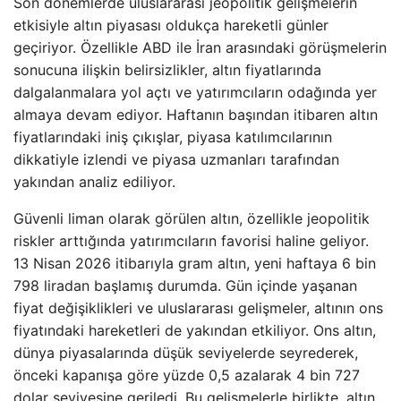
Son dönemlerde uluslararası jeopolitik gelişmelerin
etkisiyle altın piyasası oldukça hareketli günler
geçiriyor. Özellikle ABD ile İran arasındaki görüşmelerin
sonucuna ilişkin belirsizlikler, altın fiyatlarında
dalgalanmalara yol açtı ve yatırımcıların odağında yer
almaya devam ediyor. Haftanın başından itibaren altın
fiyatlarındaki iniş çıkışlar, piyasa katılımcılarının
dikkatiyle izlendi ve piyasa uzmanları tarafından
yakından analiz ediliyor.
Güvenli liman olarak görülen altın, özellikle jeopolitik
riskler arttığında yatırımcıların favorisi haline geliyor.
13 Nisan 2026 itibarıyla gram altın, yeni haftaya 6 bin
798 liradan başlamış durumda. Gün içinde yaşanan
fiyat değişiklikleri ve uluslararası gelişmeler, altının ons
fiyatındaki hareketleri de yakından etkiliyor. Ons altın,
dünya piyasalarında düşük seviyelerde seyrederek,
önceki kapanışa göre yüzde 0,5 azalarak 4 bin 727
dolar seviyesine geriledi. Bu gelişmelerle birlikte, altın