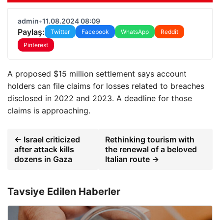
admin
•
11.08.2024 08:09
Paylaş:
Twitter
Facebook
WhatsApp
Reddit
Pinterest
A proposed $15 million settlement says account
holders can file claims for losses related to breaches
disclosed in 2022 and 2023. A deadline for those
claims is approaching.
← Israel criticized
Rethinking tourism with
after attack kills
the renewal of a beloved
dozens in Gaza
Italian route →
Tavsiye Edilen Haberler