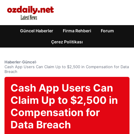
Güncel Haberler
Firma Rehberi
Forum
Çerez Politikası
Haberler
›
Güncel
›
Cash App Users Can Claim Up to $2,500 in Compensation for Data
Breach
Cash App Users Can
Claim Up to $2,500 in
Compensation for
Data Breach