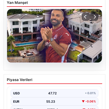
Yan Manşet
08.08.2026
Salah’ın Trabzon’da yaşayacağı lüks
Piyasa Verileri
villa belli oldu! Resmen yok yok…
USD
47.72
• 0.01%
EUR
55.23
▼ -0.06%