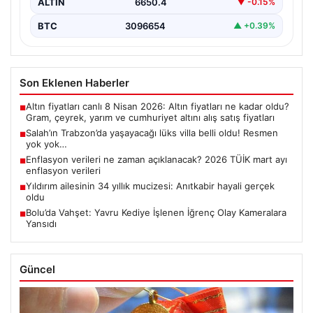
ALTIN
6650.4
▼ -0.15%
BTC
3096654
▲ +0.39%
Son Eklenen Haberler
Altın fiyatları canlı 8 Nisan 2026: Altın fiyatları ne kadar oldu?
■
Gram, çeyrek, yarım ve cumhuriyet altını alış satış fiyatları
Salah’ın Trabzon’da yaşayacağı lüks villa belli oldu! Resmen
■
yok yok…
Enflasyon verileri ne zaman açıklanacak? 2026 TÜİK mart ayı
■
enflasyon verileri
Yıldırım ailesinin 34 yıllık mucizesi: Anıtkabir hayali gerçek
■
oldu
Bolu’da Vahşet: Yavru Kediye İşlenen İğrenç Olay Kameralara
■
Yansıdı
Güncel