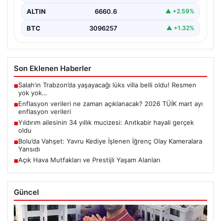
ALTIN
6660.6
▲ +2.59%
BTC
3096257
▲ +1.32%
Son Eklenen Haberler
Salah’ın Trabzon’da yaşayacağı lüks villa belli oldu! Resmen
■
yok yok…
Enflasyon verileri ne zaman açıklanacak? 2026 TÜİK mart ayı
■
enflasyon verileri
Yıldırım ailesinin 34 yıllık mucizesi: Anıtkabir hayali gerçek
■
oldu
Bolu’da Vahşet: Yavru Kediye İşlenen İğrenç Olay Kameralara
■
Yansıdı
Açık Hava Mutfakları ve Prestijli Yaşam Alanları
■
Güncel