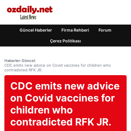
Güncel Haberler
Firma Rehberi
Forum
Çerez Politikası
Haberler
›
Güncel
›
CDC emits new advice on Covid vaccines for children who
contradicted RFK JR.
CDC emits new advice
on Covid vaccines for
children who
contradicted RFK JR.