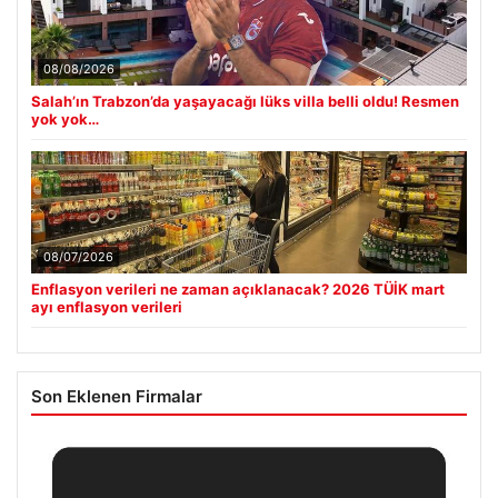
08/08/2026
Salah’ın Trabzon’da yaşayacağı lüks villa belli oldu! Resmen
yok yok…
08/07/2026
Enflasyon verileri ne zaman açıklanacak? 2026 TÜİK mart
ayı enflasyon verileri
Son Eklenen Firmalar