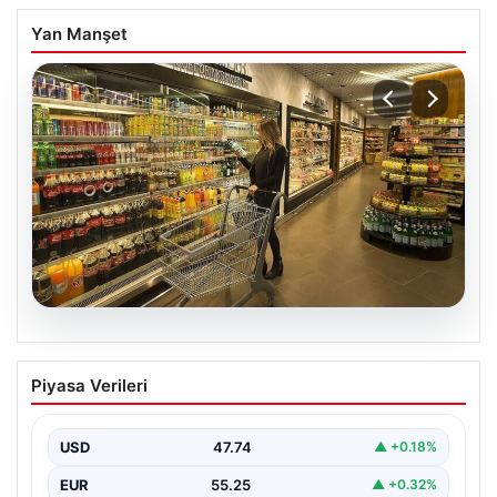
Yan Manşet
07.08.2026
Enflasyon verileri ne zaman
Piyasa Verileri
açıklanacak? 2026 TÜİK mart ayı
enflasyon verileri
USD
47.74
▲ +0.18%
EUR
55.25
▲ +0.32%