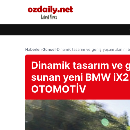
Haberler
›
Güncel
›
Dinamik tasarım ve geniş yaşam alanını
Dinamik tasarım ve g
sunan yeni BMW iX2 
OTOMOTİV