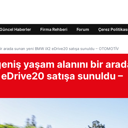
Güncel Haberler
Firma Rehberi
Forum
Çerez Politikas
 bir arada sunan yeni BMW iX2 eDrive20 satışa sunuldu – OTOMOTİV
eniş yaşam alanını bir arad
eDrive20 satışa sunuldu –