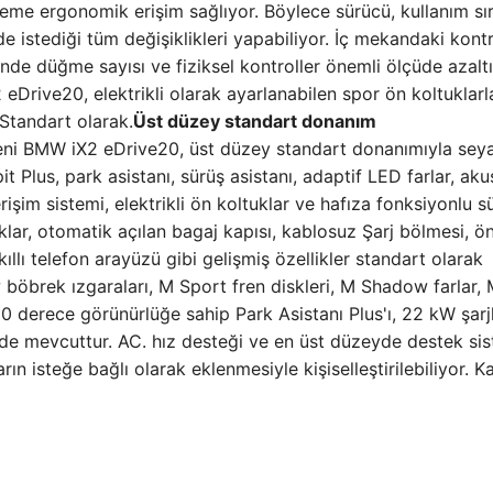
teme ergonomik erişim sağlıyor. Böylece sürücü, kullanım sı
istediği tüm değişiklikleri yapabiliyor. İç mekandaki kontr
inde düğme sayısı ve fiziksel kontroller önemli ölçüde azaltı
eDrive20, elektrikli olarak ayarlanabilen spor ön koltuklarl
 Standart olarak.
Üst düzey standart donanım
Yeni BMW iX2 eDrive20, üst düzey standart donanımıyla sey
lus, park asistanı, sürüş asistanı, adaptif LED farlar, aku
şim sistemi, elektrikli ön koltuklar ve hafıza fonksiyonlu s
klar, otomatik açılan bagaj kapısı, kablosuz Şarj bölmesi, ö
llı telefon arayüzü gibi gelişmiş özellikler standart olarak
böbrek ızgaraları, M Sport fren diskleri, M Shadow farlar,
 derece görünürlüğe sahip Park Asistanı Plus'ı, 22 kW şarjl
de mevcuttur. AC. hız desteği ve en üst düzeyde destek sis
n isteğe bağlı olarak eklenmesiyle kişiselleştirilebiliyor. K