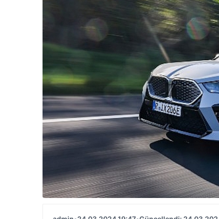
admin
•
24.03.2024 19:47
•
Güncellendi: 24.03.202