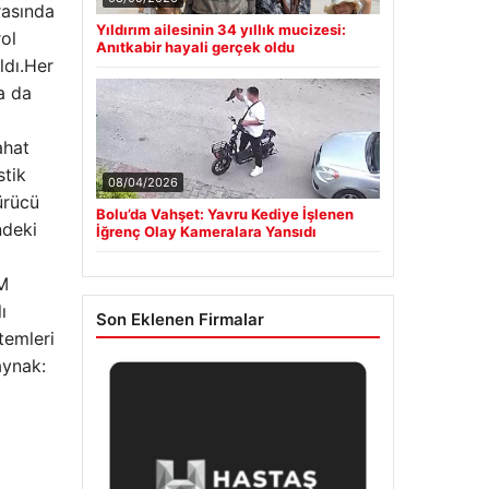
rasında
Yıldırım ailesinin 34 yıllık mucizesi:
ol
Anıtkabir hayali gerçek oldu
ldı.Her
a da
ahat
stik
08/04/2026
ürücü
Bolu’da Vahşet: Yavru Kediye İşlenen
ndeki
İğrenç Olay Kameralara Yansıdı
 M
ı
Son Eklenen Firmalar
temleri
aynak: