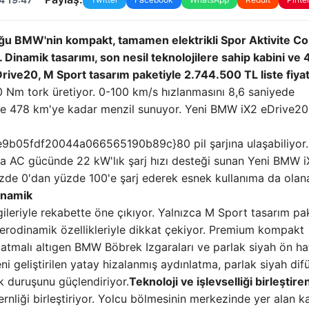
uğu BMW'nin kompakt, tamamen elektrikli Spor Aktivite C
Dinamik tasarımı, son nesil teknolojilere sahip kabini ve
ive20, M Sport tasarım paketiyle 2.744.500 TL liste fiyat
Nm tork üretiyor. 0-100 km/s hızlanmasını 8,6 saniyede
lerle 478 km'ye kadar menzil sunuyor. Yeni BMW iX2 eDrive20
05fdf20044a066565190b89c}80 pil şarjına ulaşabiliyor.
a AC gücünde 22 kW'lık şarj hızı desteği sunan Yeni BMW 
yüzde 0'dan yüzde 100'e şarj ederek esnek kullanıma da olan
inamik
gileriyle rekabette öne çıkıyor. Yalnızca M Sport tasarım pa
aerodinamik özellikleriyle dikkat çekiyor. Premium kompakt
latmalı altıgen BMW Böbrek Izgaraları ve parlak siyah ön h
ni geliştirilen yatay hizalanmış aydınlatma, parlak siyah dif
 duruşunu güçlendiriyor.
Teknoloji ve işlevselliği birleştire
liği birleştiriyor. Yolcu bölmesinin merkezinde yer alan ka