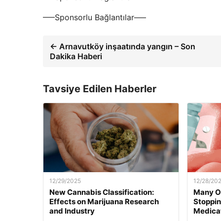
—–Sponsorlu Bağlantılar—–
← Arnavutköy inşaatında yangın – Son
Dakika Haberi
Tavsiye Edilen Haberler
12/29/2025
12/28/20
New Cannabis Classification:
Many O
Effects on Marijuana Research
Stoppi
and Industry
Medica