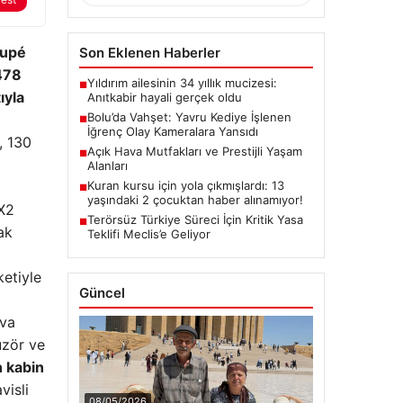
oupé
Son Eklenen Haberler
 478
Yıldırım ailesinin 34 yıllık mucizesi:
■
ıyla
Anıtkabir hayali gerçek oldu
Bolu’da Vahşet: Yavru Kediye İşlenen
■
İğrenç Olay Kameralara Yansıdı
, 130
Açık Hava Mutfakları ve Prestijli Yaşam
■
Alanları
Kuran kursu için yola çıkmışlardı: 13
■
yaşındaki 2 çocuktan haber alınamıyor!
iX2
Terörsüz Türkiye Süreci İçin Kritik Yasa
■
ak
Teklifi Meclis’e Geliyor
ketiyle
Güncel
ava
üzör ve
n kabin
visli
08/05/2026