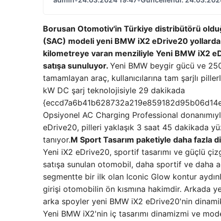
Borusan Otomotiv'in Türkiye distribütörü old
(SAC) modeli yeni BMW iX2 eDrive20 yollarda. 
kilometreye varan menziliyle Yeni BMW iX2 eDr
satışa sunuluyor.
Yeni BMW beygir gücü ve 250 
tamamlayan araç, kullanıcılarına tam şarjlı pil
kW DC şarj teknolojisiyle 29 dakikada
{eccd7a6b41b628732a219e859182d95b06d14e9b
Opsiyonel AC Charging Professional donanımıyl
eDrive20, pilleri yaklaşık 3 saat 45 dakikada 
tanıyor.
M Sport Tasarım paketiyle daha fazla d
Yeni iX2 eDrive20, sportif tasarımı ve güçlü çiz
satışa sunulan otomobil, daha sportif ve daha 
segmentte bir ilk olan Iconic Glow kontur aydın
girişi otomobilin ön kısmına hakimdir. Arkada ye
arka spoyler yeni BMW iX2 eDrive20'nin dinamik
Yeni BMW iX2'nin iç tasarımı dinamizmi ve modern