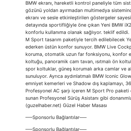
BMW ekranı, hareketli kontrol paneliyle tüm sis
gözünü yoldan ayırmadan multimedya sisteminde 
ekranı ve sesle etkinleştirilen göstergeler sayes
detayında sportifliğiyle öne çıkan Yeni BMW iX2 
konforlu kullanıma olanak sağlıyor. teklif edildi.
M Sport tasarım paketiyle tercih edilebilecek 
ederken üstün konfor sunuyor. BMW Live Cockpit P
koruma, otomatik uzun far fonksiyonu, konfor eri
koltuğu, panoramik cam tavan, ısıtmalı ön koltu
spor koltuklar, güneş korumalı arka camlar ve akı
sunuluyor. Ayrıca aydınlatmalı BMW Iconic Glow 
emniyet kemerleri ve Shadow dış kaplamayı, 360
Profesyonel AC şarjı içeren M Sport Pro paketi 
sunan Profesyonel Sürüş Asistanı gibi donanımları
(guzelhaber.net) Güzel Haber Masası
—–Sponsorlu Bağlantılar—–
—–Sponsorlu Bağlantılar—–