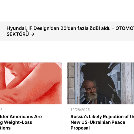
Hyundai, IF Design'dan 20'den fazla ödül aldı. – OTOM
SEKTÖRÜ →
25
12/28/2025
lder Americans Are
Russia’s Likely Rejection of t
ng Weight-Loss
New US-Ukrainian Peace
tions
Proposal