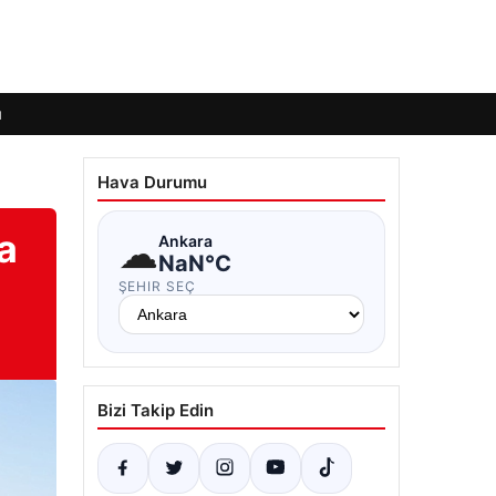
ı
Hava Durumu
a
☁
Ankara
NaN°C
ŞEHIR SEÇ
Bizi Takip Edin