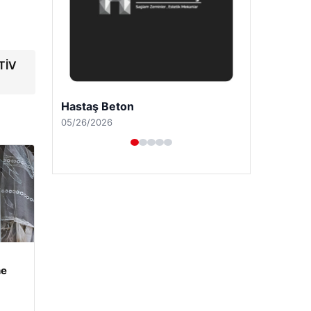
OTİV
Prenses Night Club
04/29/2026
he