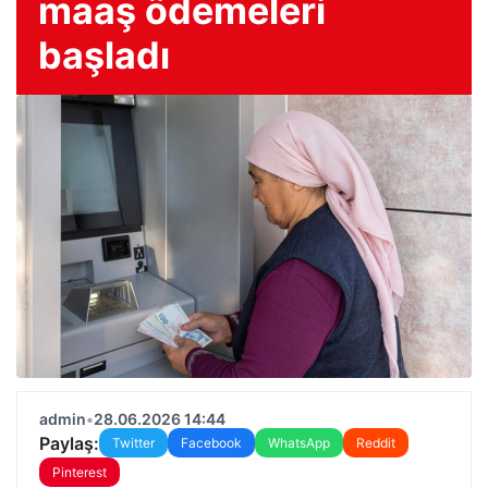
maaş ödemeleri
başladı
admin
•
28.06.2026 14:44
Paylaş:
Twitter
Facebook
WhatsApp
Reddit
Pinterest