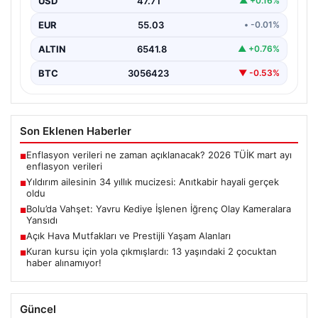
USD
47.71
▲ +0.16%
EUR
55.03
• -0.01%
ALTIN
6541.8
▲ +0.76%
BTC
3056423
▼ -0.53%
Son Eklenen Haberler
Enflasyon verileri ne zaman açıklanacak? 2026 TÜİK mart ayı
■
enflasyon verileri
Yıldırım ailesinin 34 yıllık mucizesi: Anıtkabir hayali gerçek
■
oldu
Bolu’da Vahşet: Yavru Kediye İşlenen İğrenç Olay Kameralara
■
Yansıdı
Açık Hava Mutfakları ve Prestijli Yaşam Alanları
■
Kuran kursu için yola çıkmışlardı: 13 yaşındaki 2 çocuktan
■
haber alınamıyor!
Güncel