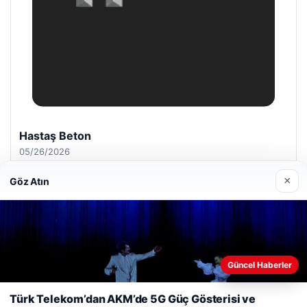
Prenses Night Club
04/29/2026
×
Göz Atın
© 2026 ozdaily – Latest News
Güncel Haberler
Web sitemizi nasıl kullandığınızı daha iyi anlayabilmek,
cio
deneyiminizi kişiselleştirmek ve geliştirmek amacıyla çerezler
Türk Telekom’dan AKM’de 5G Güç Gösterisi ve
kullanıyoruz.
Çerez Politikamız