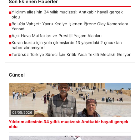
Son Eklenen Haberler
Yıldırım ailesinin 34 yıllık mucizesi: Anıtkabir hayali gerçek
■
oldu
Bolu’da Vahşet: Yavru Kediye İşlenen İğrenç Olay Kameralara
■
Yansıdı
Açık Hava Mutfakları ve Prestijli Yaşam Alanları
■
Kuran kursu için yola çıkmışlardı: 13 yaşındaki 2 çocuktan
■
haber alınamıyor!
Terörsüz Türkiye Süreci İçin Kritik Yasa Teklifi Meclis’e Geliyor
■
Güncel
08/05/2026
Yıldırım ailesinin 34 yıllık mucizesi: Anıtkabir hayali gerçek
oldu