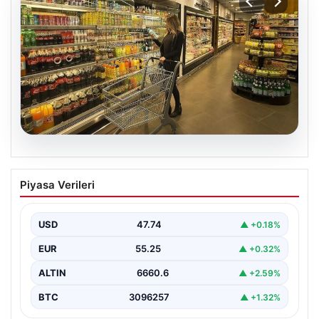
07.08.2026
Enflasyon verileri ne zaman
Piyasa Verileri
açıklanacak? 2026 TÜİK mart ayı
enflasyon verileri
USD
47.74
▲ +0.18%
EUR
55.25
▲ +0.32%
ALTIN
6660.6
▲ +2.59%
BTC
3096257
▲ +1.32%