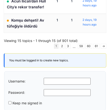
Acun Ilıcalı’dan Hull
1
1
2 days, 19
hours ago
City’e rekor transfer!
Komşu dehşeti! Av
1
1
2 days, 19
hours ago
tüfeğiyle öldürdü
Viewing 15 topics - 1 through 15 (of 901 total)
1
2
3
59
60
61
→
…
You must be logged in to create new topics.
Username:
Password:
Keep me signed in