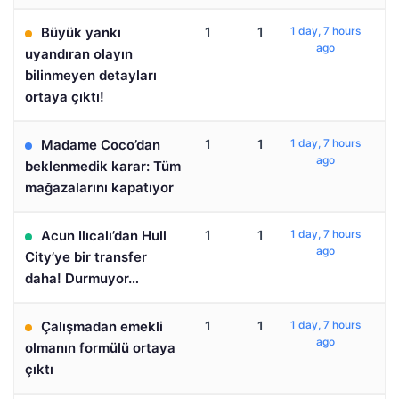
Büyük yankı
1
1
1 day, 7 hours
ago
uyandıran olayın
bilinmeyen detayları
ortaya çıktı!
Madame Coco’dan
1
1
1 day, 7 hours
ago
beklenmedik karar: Tüm
mağazalarını kapatıyor
Acun Ilıcalı’dan Hull
1
1
1 day, 7 hours
ago
City’ye bir transfer
daha! Durmuyor…
Çalışmadan emekli
1
1
1 day, 7 hours
ago
olmanın formülü ortaya
çıktı