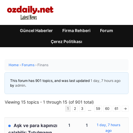
Güncel Haberler
Firma Rehberi
Forum
Çerez Politikası
Home
›
Forums
›
Finans
This forum has 901 topics, and was last updated
1 day, 7 hours ago
by
admin
.
Viewing 15 topics - 1 through 15 (of 901 total)
1
2
3
59
60
61
→
…
Aşk ve para kapınızı
1
1
1 day, 7 hours
ago
çalabilir: Tutulmanın