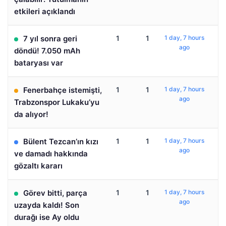
etkileri açıklandı
7 yıl sonra geri
1
1
1 day, 7 hours
ago
döndü! 7.050 mAh
bataryası var
Fenerbahçe istemişti,
1
1
1 day, 7 hours
ago
Trabzonspor Lukaku’yu
da alıyor!
Bülent Tezcan’ın kızı
1
1
1 day, 7 hours
ago
ve damadı hakkında
gözaltı kararı
Görev bitti, parça
1
1
1 day, 7 hours
ago
uzayda kaldı! Son
durağı ise Ay oldu