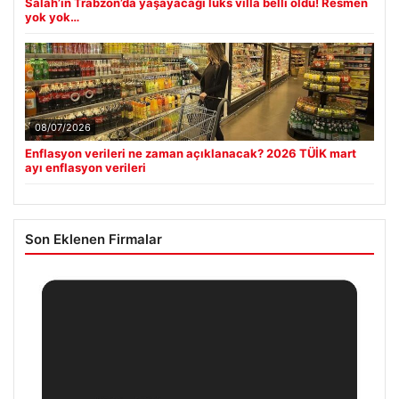
Salah’ın Trabzon’da yaşayacağı lüks villa belli oldu! Resmen
yok yok…
08/07/2026
Enflasyon verileri ne zaman açıklanacak? 2026 TÜİK mart
ayı enflasyon verileri
Son Eklenen Firmalar