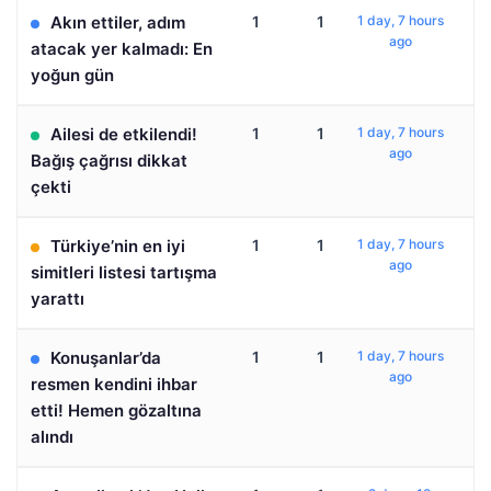
Akın ettiler, adım
1
1
1 day, 7 hours
ago
atacak yer kalmadı: En
yoğun gün
Ailesi de etkilendi!
1
1
1 day, 7 hours
ago
Bağış çağrısı dikkat
çekti
Türkiye’nin en iyi
1
1
1 day, 7 hours
ago
simitleri listesi tartışma
yarattı
Konuşanlar’da
1
1
1 day, 7 hours
ago
resmen kendini ihbar
etti! Hemen gözaltına
alındı