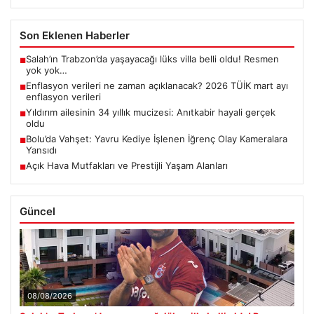
Son Eklenen Haberler
Salah’ın Trabzon’da yaşayacağı lüks villa belli oldu! Resmen
■
yok yok…
Enflasyon verileri ne zaman açıklanacak? 2026 TÜİK mart ayı
■
enflasyon verileri
Yıldırım ailesinin 34 yıllık mucizesi: Anıtkabir hayali gerçek
■
oldu
Bolu’da Vahşet: Yavru Kediye İşlenen İğrenç Olay Kameralara
■
Yansıdı
Açık Hava Mutfakları ve Prestijli Yaşam Alanları
■
Güncel
08/08/2026