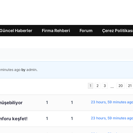
Güncel Haberler
Firma Rehberi
Forum
Çerez Politikas
 minutes ago
by
admin
.
1
2
3
20
21
…
nüşebiliyor
1
1
23 hours, 59 minutes ag
nforu keşfet!
1
1
23 hours, 59 minutes ag