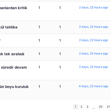
anlardan kritik
1
1
2 days, 22 hours ago
cül tehlike
1
1
2 days, 22 hours ago
?
1
1
2 days, 22 hours ago
k tek sıraladı
1
1
2 days, 22 hours ago
n süredir devam
1
1
2 days, 22 hours ago
gün boyu kuruluk
1
1
4 days, 23 hours ago
1
2
3
20
21
…