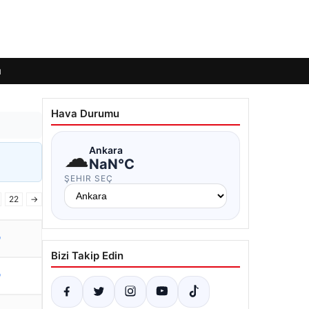
ı
Hava Durumu
☁
Ankara
NaN°C
ŞEHIR SEÇ
22
→
o
Bizi Takip Edin
o