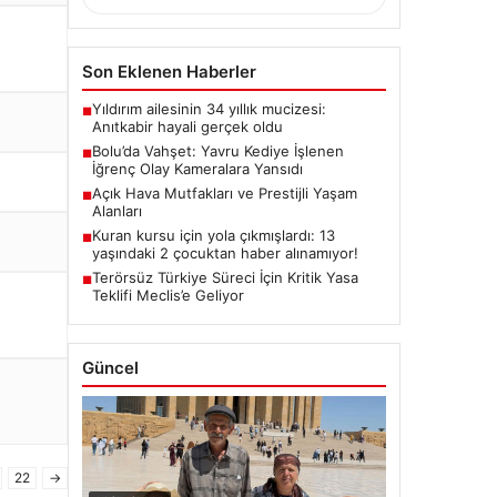
Son Eklenen Haberler
Yıldırım ailesinin 34 yıllık mucizesi:
■
Anıtkabir hayali gerçek oldu
Bolu’da Vahşet: Yavru Kediye İşlenen
■
İğrenç Olay Kameralara Yansıdı
Açık Hava Mutfakları ve Prestijli Yaşam
■
Alanları
Kuran kursu için yola çıkmışlardı: 13
■
yaşındaki 2 çocuktan haber alınamıyor!
Terörsüz Türkiye Süreci İçin Kritik Yasa
■
Teklifi Meclis’e Geliyor
Güncel
22
→