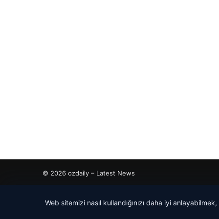
© 2026 ozdaily – Latest News
tcio
Web sitemizi nasıl kullandığınızı daha iyi anlayabilmek,