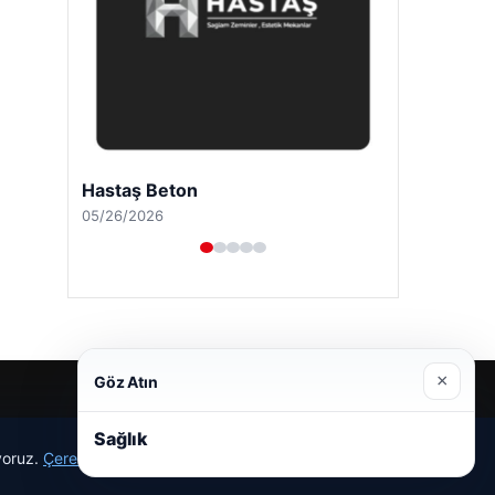
Hastaş Beton
05/26/2026
×
Göz Atın
Sağlık
ıyoruz.
Çerez Politikamız
Reddet
Kabul Et