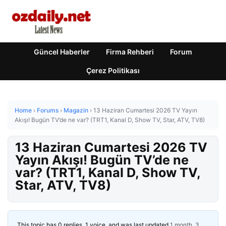
Güncel Haberler
Firma Rehberi
Forum
Çerez Politikası
Home
›
Forums
›
Magazin
›
13 Haziran Cumartesi 2026 TV Yayın
Akışı! Bugün TV’de ne var? (TRT1, Kanal D, Show TV, Star, ATV, TV8)
13 Haziran Cumartesi 2026 TV
Yayın Akışı! Bugün TV’de ne
var? (TRT1, Kanal D, Show TV,
Star, ATV, TV8)
This topic has 0 replies, 1 voice, and was last updated
1 month, 3