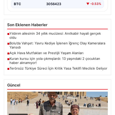
BTC
3056423
▼ -0.53%
Son Eklenen Haberler
Yıldırım ailesinin 34 yıllık mucizesi: Anıtkabir hayali gerçek
■
oldu
Bolu’da Vahşet: Yavru Kediye İşlenen İğrenç Olay Kameralara
■
Yansıdı
Açık Hava Mutfakları ve Prestijli Yaşam Alanları
■
Kuran kursu için yola çıkmışlardı: 13 yaşındaki 2 çocuktan
■
haber alınamıyor!
Terörsüz Türkiye Süreci İçin Kritik Yasa Teklifi Meclis’e Geliyor
■
Güncel