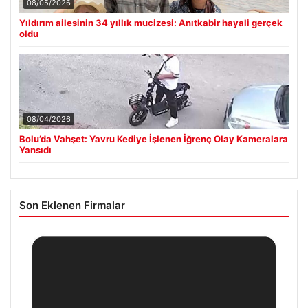
08/05/2026
Yıldırım ailesinin 34 yıllık mucizesi: Anıtkabir hayali gerçek
oldu
08/04/2026
Bolu’da Vahşet: Yavru Kediye İşlenen İğrenç Olay Kameralara
Yansıdı
Son Eklenen Firmalar