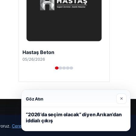
Hastaş Beton
05/26/2026
×
Göz Atın
“2026’da seçim olacak” diyen Arıkan’dan
iddialı çıkış
ıyoruz.
Çerez Politikamız
Reddet
Kabul Et