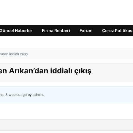
Güncel Haberler
Firma Rehberi
Forum
Çerez Politikas
dan iddialı çıkış
n Arıkan’dan iddialı çıkış
hs, 3 weeks ago
by
admin
.