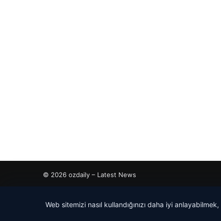
© 2026 ozdaily – Latest News
cio
Web sitemizi nasıl kullandığınızı daha iyi anlayabilmek,