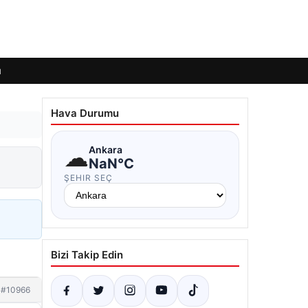
ı
Hava Durumu
☁
Ankara
NaN°C
ŞEHIR SEÇ
Bizi Takip Edin
#10966