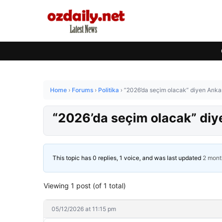
Home
›
Forums
›
Politika
›
“2026’da seçim olacak” diyen Arıkan’
“2026’da seçim olacak” diye
This topic has 0 replies, 1 voice, and was last updated
2 mont
Viewing 1 post (of 1 total)
05/12/2026 at 11:15 pm