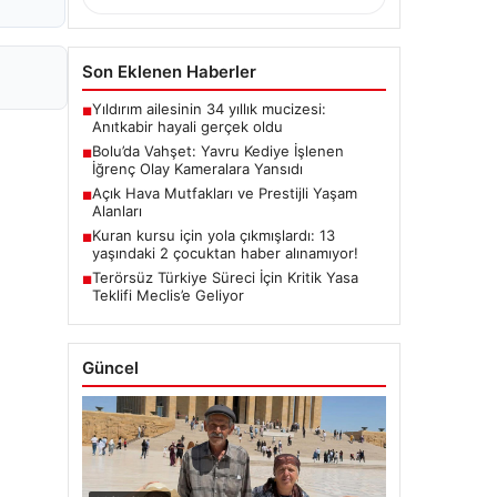
Son Eklenen Haberler
Yıldırım ailesinin 34 yıllık mucizesi:
■
Anıtkabir hayali gerçek oldu
Bolu’da Vahşet: Yavru Kediye İşlenen
■
İğrenç Olay Kameralara Yansıdı
Açık Hava Mutfakları ve Prestijli Yaşam
■
Alanları
Kuran kursu için yola çıkmışlardı: 13
■
yaşındaki 2 çocuktan haber alınamıyor!
Terörsüz Türkiye Süreci İçin Kritik Yasa
■
Teklifi Meclis’e Geliyor
Güncel