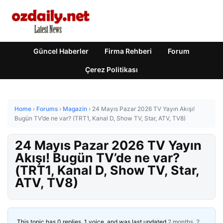
Güncel Haberler
Firma Rehberi
Forum
Çerez Politikası
Home
›
Forums
›
Magazin
›
24 Mayıs Pazar 2026 TV Yayın Akışı!
Bugün TV’de ne var? (TRT1, Kanal D, Show TV, Star, ATV, TV8)
24 Mayıs Pazar 2026 TV Yayın
Akışı! Bugün TV’de ne var?
(TRT1, Kanal D, Show TV, Star,
ATV, TV8)
This topic has 0 replies, 1 voice, and was last updated
2 months, 2