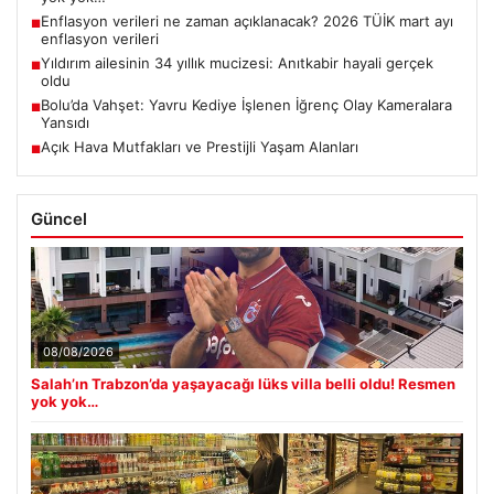
Enflasyon verileri ne zaman açıklanacak? 2026 TÜİK mart ayı
■
enflasyon verileri
Yıldırım ailesinin 34 yıllık mucizesi: Anıtkabir hayali gerçek
■
oldu
Bolu’da Vahşet: Yavru Kediye İşlenen İğrenç Olay Kameralara
■
Yansıdı
Açık Hava Mutfakları ve Prestijli Yaşam Alanları
■
Güncel
08/08/2026
Salah’ın Trabzon’da yaşayacağı lüks villa belli oldu! Resmen
yok yok…