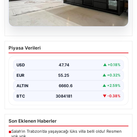
04.08.2026
Açık Hava Mutfakları ve Prestijli Yaşam
Piyasa Verileri
Alanları
Doğal hava kültürü günümüzde büyük bir dönüşüm
göstermektedir. Baştan başa özel villalarda yaşayan
USD
47.74
▲ +0.18%
kullanıcılar,…
EUR
55.25
▲ +0.32%
ALTIN
6660.6
▲ +2.59%
BTC
3084181
▼ -0.38%
Son Eklenen Haberler
Salah’ın Trabzon’da yaşayacağı lüks villa belli oldu! Resmen
■
yok yok…