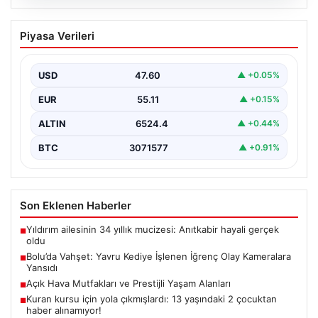
04.08.2026
Bolu’da Vahşet: Yavru Kediye İşlenen
Piyasa Verileri
İğrenç Olay Kameralara Yansıdı
Bolu'nun Beşkavaklar Mahallesi'nde, geçtiğimiz
günlerde meydana gelen korkutucu olay, bölgedeki
USD
47.60
▲ +0.05%
sakinleri derinden sarstı. Elektrikli…
EUR
55.11
▲ +0.15%
ALTIN
6524.4
▲ +0.44%
BTC
3071577
▲ +0.91%
Son Eklenen Haberler
Yıldırım ailesinin 34 yıllık mucizesi: Anıtkabir hayali gerçek
■
oldu
Bolu’da Vahşet: Yavru Kediye İşlenen İğrenç Olay Kameralara
■
Yansıdı
Açık Hava Mutfakları ve Prestijli Yaşam Alanları
■
Kuran kursu için yola çıkmışlardı: 13 yaşındaki 2 çocuktan
■
haber alınamıyor!