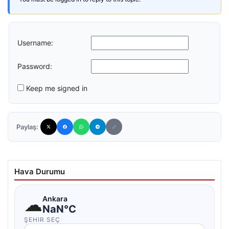
Username:
Password:
Keep me signed in
Paylaş:
Hava Durumu
☁
Ankara
NaN°C
ŞEHIR SEÇ