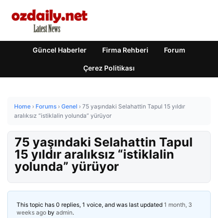
Güncel Haberler
Firma Rehberi
Forum
Çerez Politikası
Home
›
Forums
›
Genel
›
75 yaşındaki Selahattin Tapul 15 yıldır
aralıksız “istiklalin yolunda” yürüyor
75 yaşındaki Selahattin Tapul
15 yıldır aralıksız “istiklalin
yolunda” yürüyor
This topic has 0 replies, 1 voice, and was last updated
1 month, 3
weeks ago
by
admin
.