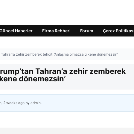
Güncel Haberler
Firma Rehberi
Forum
Çerez Politikas
 Tahran’a zehir zemberek tehdit! ‘Anlaşma olmazsa ülkene dönemezsin’
Trump’tan Tahran’a zehir zemberek
lkene dönemezsin’
h, 2 weeks ago
by
admin
.