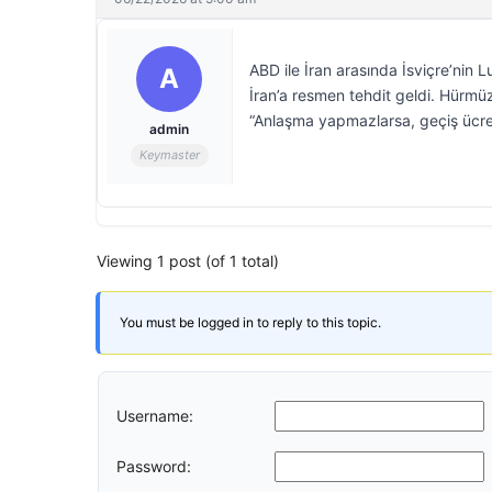
ABD ile İran arasında İsviçre’ni
A
İran’a resmen tehdit geldi. Hürmü
“Anlaşma yapmazlarsa, geçiş ücret
admin
Keymaster
Viewing 1 post (of 1 total)
You must be logged in to reply to this topic.
Username:
Password: