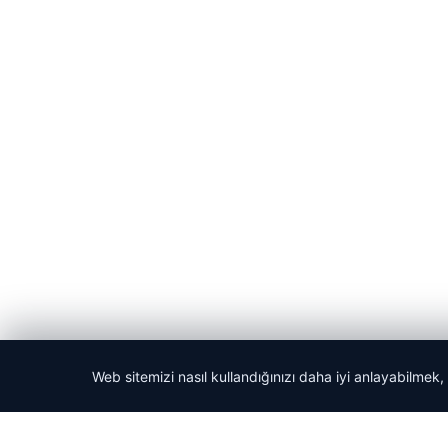
Web sitemizi nasıl kullandığınızı daha iyi anlayabilmek,
© 2026 ozdaily – Latest News