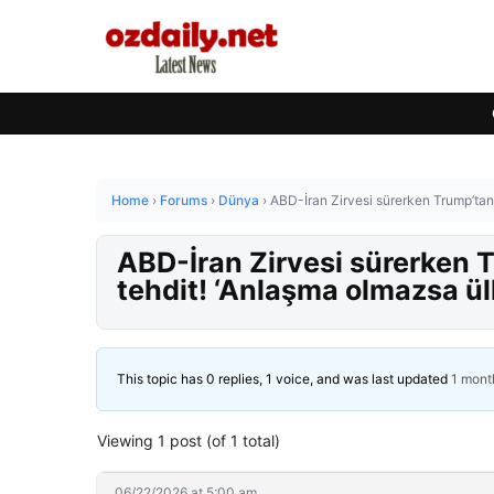
Home
›
Forums
›
Dünya
›
ABD-İran Zirvesi sürerken Trump’tan
ABD-İran Zirvesi sürerken 
tehdit! ‘Anlaşma olmazsa ü
This topic has 0 replies, 1 voice, and was last updated
1 mont
Viewing 1 post (of 1 total)
06/22/2026 at 5:00 am