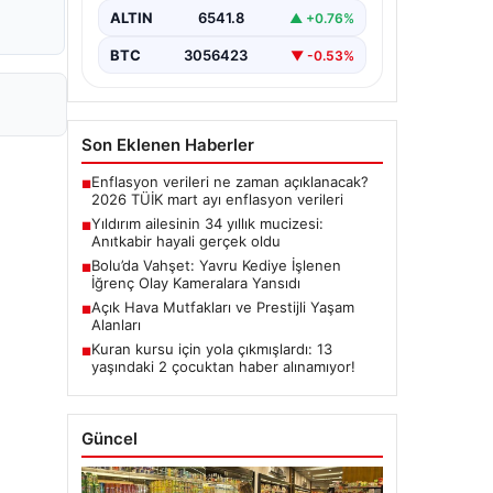
ALTIN
6541.8
▲ +0.76%
BTC
3056423
▼ -0.53%
Son Eklenen Haberler
Enflasyon verileri ne zaman açıklanacak?
■
2026 TÜİK mart ayı enflasyon verileri
Yıldırım ailesinin 34 yıllık mucizesi:
■
Anıtkabir hayali gerçek oldu
Bolu’da Vahşet: Yavru Kediye İşlenen
■
İğrenç Olay Kameralara Yansıdı
Açık Hava Mutfakları ve Prestijli Yaşam
■
Alanları
Kuran kursu için yola çıkmışlardı: 13
■
yaşındaki 2 çocuktan haber alınamıyor!
Güncel