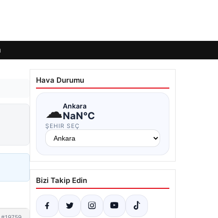
ı
Hava Durumu
☁
Ankara
NaN°C
ŞEHIR SEÇ
Bizi Takip Edin
#19759