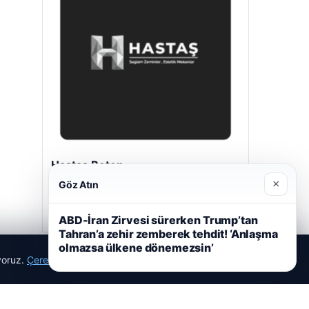
Hastaş Beton
05/26/2026
×
Göz Atın
ABD-İran Zirvesi sürerken Trump’tan
Tahran’a zehir zemberek tehdit! ‘Anlaşma
olmazsa ülkene dönemezsin’
ıyoruz.
Çerez Politikamız
Reddet
Kabul Et