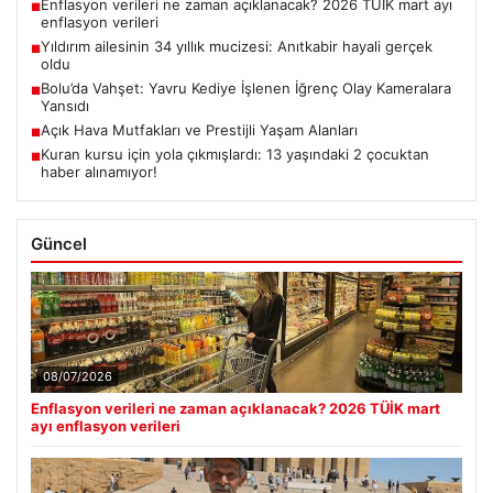
Enflasyon verileri ne zaman açıklanacak? 2026 TÜİK mart ayı
■
enflasyon verileri
Yıldırım ailesinin 34 yıllık mucizesi: Anıtkabir hayali gerçek
■
oldu
Bolu’da Vahşet: Yavru Kediye İşlenen İğrenç Olay Kameralara
■
Yansıdı
Açık Hava Mutfakları ve Prestijli Yaşam Alanları
■
Kuran kursu için yola çıkmışlardı: 13 yaşındaki 2 çocuktan
■
haber alınamıyor!
Güncel
08/07/2026
Enflasyon verileri ne zaman açıklanacak? 2026 TÜİK mart
ayı enflasyon verileri