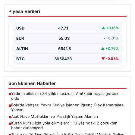
Bolu’da Vahşet: Yavru Kediye İşlenen
Piyasa Verileri
İğrenç Olay Kameralara Yansıdı
Bolu'nun Beşkavaklar Mahallesi'nde, geçtiğimiz
günlerde meydana gelen korkutucu olay, bölgedeki
USD
47.71
▲ +0.16%
sakinleri derinden sarstı. Elektrikli…
EUR
55.03
• -0.01%
ALTIN
6541.8
▲ +0.76%
BTC
3056423
▼ -0.53%
Son Eklenen Haberler
Yıldırım ailesinin 34 yıllık mucizesi: Anıtkabir hayali gerçek
■
oldu
Bolu’da Vahşet: Yavru Kediye İşlenen İğrenç Olay Kameralara
■
Yansıdı
Açık Hava Mutfakları ve Prestijli Yaşam Alanları
■
Kuran kursu için yola çıkmışlardı: 13 yaşındaki 2 çocuktan
■
haber alınamıyor!
Terörsüz Türkiye Süreci İçin Kritik Yasa Teklifi Meclis’e Geliyor
■