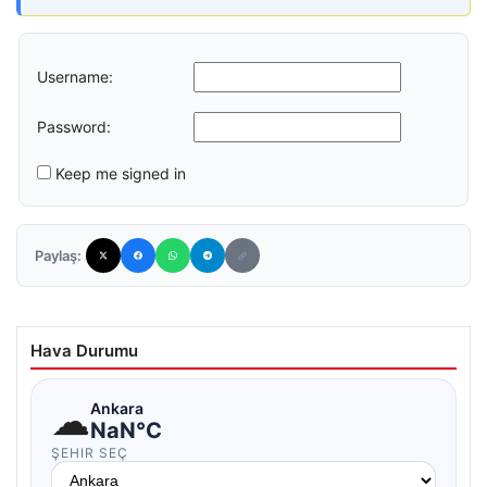
Username:
Password:
Keep me signed in
Paylaş:
Hava Durumu
☁
Ankara
NaN°C
ŞEHIR SEÇ