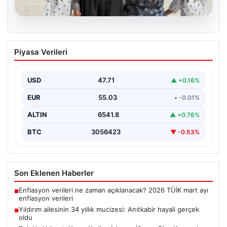
05.08.2026
Yıldırım ailesinin 34 yıllık mucizesi:
Piyasa Verileri
Anıtkabir hayali gerçek oldu
Adıyaman’da yaşayan Abuzer Yıldırım (71) ve eşi
Zeynep Yıldırım (59), tam 34 yıl boyunca…
USD
47.71
▲ +0.16%
EUR
55.03
• -0.01%
ALTIN
6541.8
▲ +0.76%
BTC
3056423
▼ -0.53%
Son Eklenen Haberler
Enflasyon verileri ne zaman açıklanacak? 2026 TÜİK mart ayı
■
enflasyon verileri
Yıldırım ailesinin 34 yıllık mucizesi: Anıtkabir hayali gerçek
■
oldu