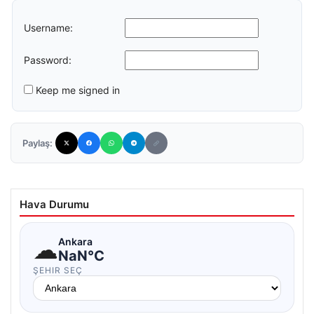
Username:
Password:
Keep me signed in
Paylaş:
Hava Durumu
☁
Ankara
NaN°C
ŞEHIR SEÇ