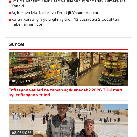
Bolu’da Vahşet: Yavru Kediye İşlenen İğrenç Olay Kameralara
■
Yansıdı
Açık Hava Mutfakları ve Prestijli Yaşam Alanları
■
Kuran kursu için yola çıkmışlardı: 13 yaşındaki 2 çocuktan
■
haber alınamıyor!
Güncel
08/07/2026
Enflasyon verileri ne zaman açıklanacak? 2026 TÜİK mart
ayı enflasyon verileri
08/05/2026