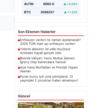
ALTIN
6660.6
▲ +2.59%
BTC
3096257
▲ +1.32%
Son Eklenen Haberler
Enflasyon verileri ne zaman açıklanacak?
■
2026 TÜİK mart ayı enflasyon verileri
Yıldırım ailesinin 34 yıllık mucizesi:
■
Anıtkabir hayali gerçek oldu
Bolu’da Vahşet: Yavru Kediye İşlenen
■
İğrenç Olay Kameralara Yansıdı
Açık Hava Mutfakları ve Prestijli Yaşam
■
Alanları
Kuran kursu için yola çıkmışlardı: 13
■
yaşındaki 2 çocuktan haber alınamıyor!
Güncel