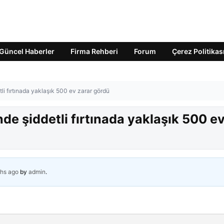
Güncel Haberler
Firma Rehberi
Forum
Çerez Politikas
li fırtınada yaklaşık 500 ev zarar gördü
de şiddetli fırtınada yaklaşık 500 e
hs ago
by
admin
.