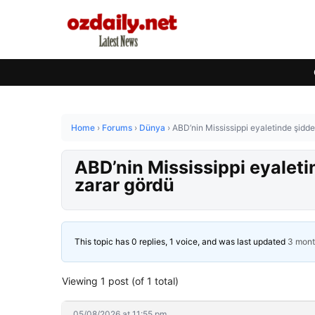
Home
›
Forums
›
Dünya
›
ABD’nin Mississippi eyaletinde şiddet
ABD’nin Mississippi eyaletin
zarar gördü
This topic has 0 replies, 1 voice, and was last updated
3 mont
Viewing 1 post (of 1 total)
05/08/2026 at 11:55 pm