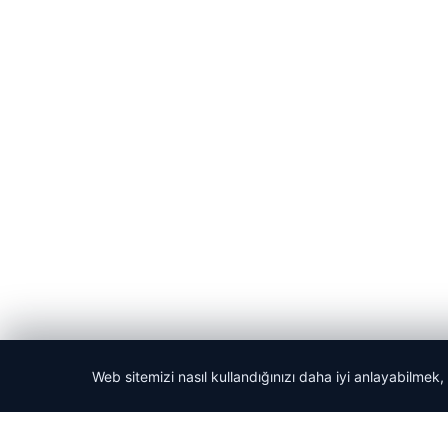
Web sitemizi nasıl kullandığınızı daha iyi anlayabilmek,
© 2026 ozdaily – Latest News