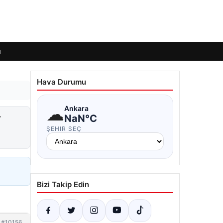
ı
Hava Durumu
☁
Ankara
v
NaN°C
ŞEHIR SEÇ
Bizi Takip Edin
#10156