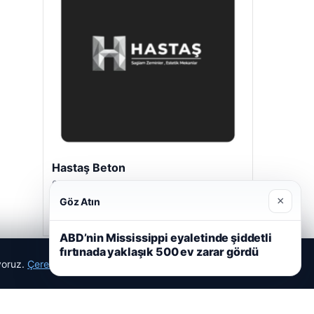
Hastaş Beton
05/26/2026
×
Göz Atın
ABD’nin Mississippi eyaletinde şiddetli
fırtınada yaklaşık 500 ev zarar gördü
ıyoruz.
Çerez Politikamız
Reddet
Kabul Et