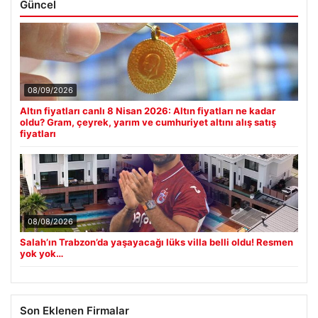
Güncel
08/09/2026
Altın fiyatları canlı 8 Nisan 2026: Altın fiyatları ne kadar
oldu? Gram, çeyrek, yarım ve cumhuriyet altını alış satış
fiyatları
08/08/2026
Salah’ın Trabzon’da yaşayacağı lüks villa belli oldu! Resmen
yok yok…
Son Eklenen Firmalar