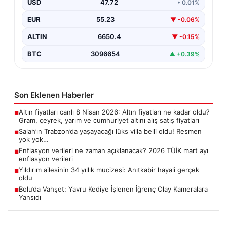
USD
47.72
• 0.01%
EUR
55.23
▼ -0.06%
ALTIN
6650.4
▼ -0.15%
BTC
3096654
▲ +0.39%
Son Eklenen Haberler
Altın fiyatları canlı 8 Nisan 2026: Altın fiyatları ne kadar oldu?
■
Gram, çeyrek, yarım ve cumhuriyet altını alış satış fiyatları
Salah’ın Trabzon’da yaşayacağı lüks villa belli oldu! Resmen
■
yok yok…
Enflasyon verileri ne zaman açıklanacak? 2026 TÜİK mart ayı
■
enflasyon verileri
Yıldırım ailesinin 34 yıllık mucizesi: Anıtkabir hayali gerçek
■
oldu
Bolu’da Vahşet: Yavru Kediye İşlenen İğrenç Olay Kameralara
■
Yansıdı