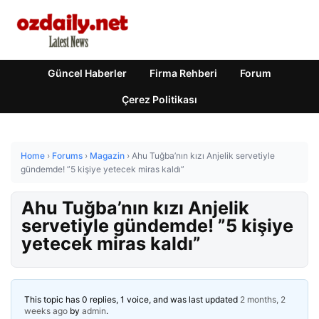
Güncel Haberler
Firma Rehberi
Forum
Çerez Politikası
Home
›
Forums
›
Magazin
›
Ahu Tuğba’nın kızı Anjelik servetiyle
gündemde! ”5 kişiye yetecek miras kaldı”
Ahu Tuğba’nın kızı Anjelik
servetiyle gündemde! ”5 kişiye
yetecek miras kaldı”
This topic has 0 replies, 1 voice, and was last updated
2 months, 2
weeks ago
by
admin
.