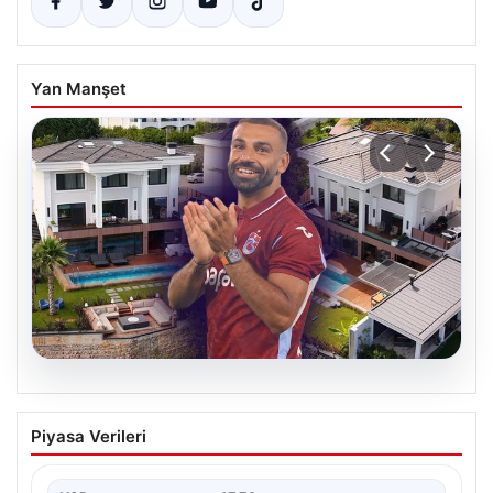
Yan Manşet
08.08.2026
Salah’ın Trabzon’da yaşayacağı lüks
Piyasa Verileri
villa belli oldu! Resmen yok yok…