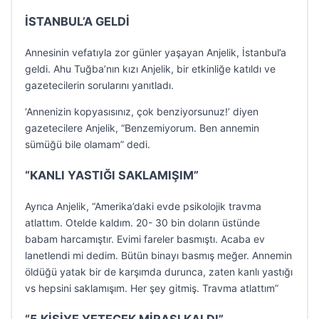
İSTANBUL’A GELDİ
Annesinin vefatıyla zor günler yaşayan Anjelik, İstanbul’a
geldi. Ahu Tuğba’nın kızı Anjelik, bir etkinliğe katıldı ve
gazetecilerin sorularını yanıtladı.
‘Annenizin kopyasısınız, çok benziyorsunuz!’ diyen
gazetecilere Anjelik, “Benzemiyorum. Ben annemin
sümüğü bile olamam” dedi.
“KANLI YASTIĞI SAKLAMIŞIM”
Ayrıca Anjelik, “Amerika’daki evde psikolojik travma
atlattım. Otelde kaldım. 20- 30 bin doların üstünde
babam harcamıştır. Evimi fareler basmıştı. Acaba ev
lanetlendi mi dedim. Bütün binayı basmış meğer. Annemin
öldüğü yatak bir de karşımda durunca, zaten kanlı yastığı
vs hepsini saklamışım. Her şey gitmiş. Travma atlattım”