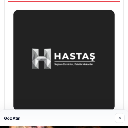
×
Göz Atın
Prenses Night Club