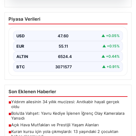
04.08.2026
Bolu’da Vahşet: Yavru Kediye İşlenen
Piyasa Verileri
İğrenç Olay Kameralara Yansıdı
Bolu'nun Beşkavaklar Mahallesi'nde, geçtiğimiz
günlerde meydana gelen korkutucu olay, bölgedeki
USD
47.60
▲ +0.05%
sakinleri derinden sarstı. Elektrikli…
EUR
55.11
▲ +0.15%
ALTIN
6524.4
▲ +0.44%
BTC
3071577
▲ +0.91%
Son Eklenen Haberler
Yıldırım ailesinin 34 yıllık mucizesi: Anıtkabir hayali gerçek
■
oldu
Bolu’da Vahşet: Yavru Kediye İşlenen İğrenç Olay Kameralara
■
Yansıdı
Açık Hava Mutfakları ve Prestijli Yaşam Alanları
■
Kuran kursu için yola çıkmışlardı: 13 yaşındaki 2 çocuktan
■