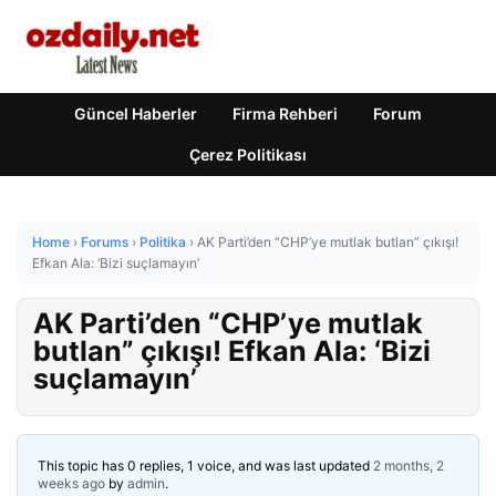
Güncel Haberler
Firma Rehberi
Forum
Çerez Politikası
Home
›
Forums
›
Politika
›
AK Parti’den “CHP’ye mutlak butlan” çıkışı!
Efkan Ala: ‘Bizi suçlamayın’
AK Parti’den “CHP’ye mutlak
butlan” çıkışı! Efkan Ala: ‘Bizi
suçlamayın’
This topic has 0 replies, 1 voice, and was last updated
2 months, 2
weeks ago
by
admin
.