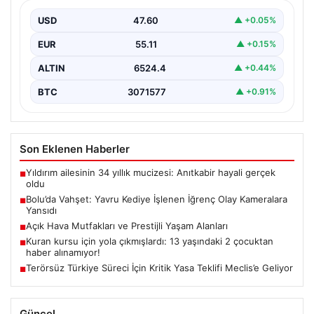
Bolu'nun Beşkavaklar Mahallesi'nde, geçtiğimiz
günlerde meydana gelen korkutucu olay, bölgedeki
USD
47.60
▲ +0.05%
sakinleri derinden sarstı. Elektrikli…
EUR
55.11
▲ +0.15%
ALTIN
6524.4
▲ +0.44%
BTC
3071577
▲ +0.91%
Son Eklenen Haberler
Yıldırım ailesinin 34 yıllık mucizesi: Anıtkabir hayali gerçek
■
oldu
Bolu’da Vahşet: Yavru Kediye İşlenen İğrenç Olay Kameralara
■
Yansıdı
Açık Hava Mutfakları ve Prestijli Yaşam Alanları
■
Kuran kursu için yola çıkmışlardı: 13 yaşındaki 2 çocuktan
■
haber alınamıyor!
Terörsüz Türkiye Süreci İçin Kritik Yasa Teklifi Meclis’e Geliyor
■
Güncel