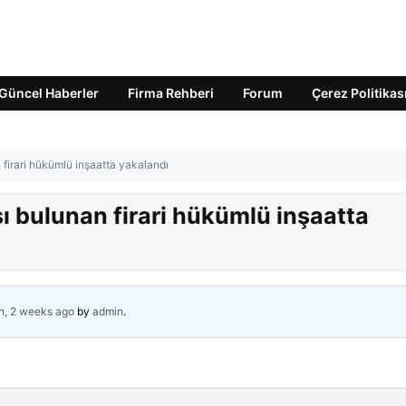
Güncel Haberler
Firma Rehberi
Forum
Çerez Politikas
 firari hükümlü inşaatta yakalandı
sı bulunan firari hükümlü inşaatta
h, 2 weeks ago
by
admin
.