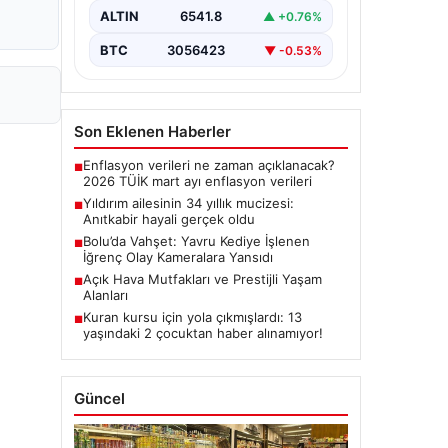
ALTIN
6541.8
▲ +0.76%
BTC
3056423
▼ -0.53%
Son Eklenen Haberler
Enflasyon verileri ne zaman açıklanacak?
■
2026 TÜİK mart ayı enflasyon verileri
Yıldırım ailesinin 34 yıllık mucizesi:
■
Anıtkabir hayali gerçek oldu
Bolu’da Vahşet: Yavru Kediye İşlenen
■
İğrenç Olay Kameralara Yansıdı
Açık Hava Mutfakları ve Prestijli Yaşam
■
Alanları
Kuran kursu için yola çıkmışlardı: 13
■
yaşındaki 2 çocuktan haber alınamıyor!
Güncel