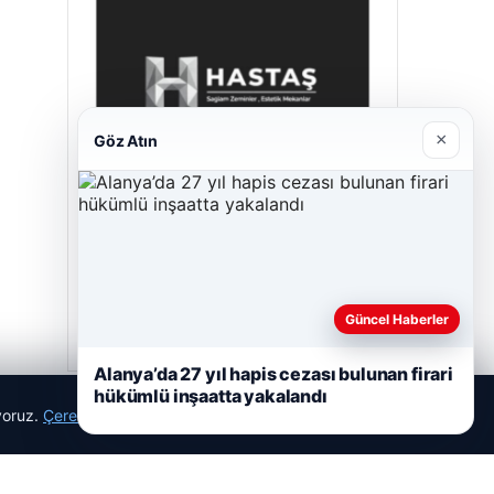
×
Göz Atın
Hastaş Beton
05/26/2026
Güncel Haberler
Alanya’da 27 yıl hapis cezası bulunan firari
hükümlü inşaatta yakalandı
ıyoruz.
Çerez Politikamız
Reddet
Kabul Et