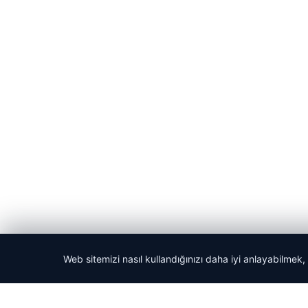
Web sitemizi nasıl kullandığınızı daha iyi anlayabilmek,
© 2026 ozdaily – Latest News