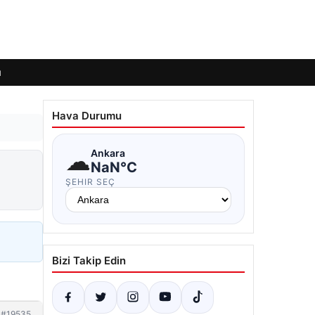
ı
Hava Durumu
☁
Ankara
NaN°C
ŞEHIR SEÇ
Bizi Takip Edin
#19535