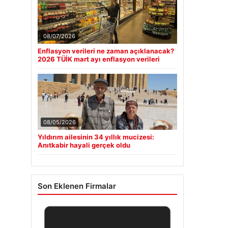
08/07/2026
Enflasyon verileri ne zaman açıklanacak?
2026 TÜİK mart ayı enflasyon verileri
08/05/2026
Yıldırım ailesinin 34 yıllık mucizesi:
Anıtkabir hayali gerçek oldu
Son Eklenen Firmalar