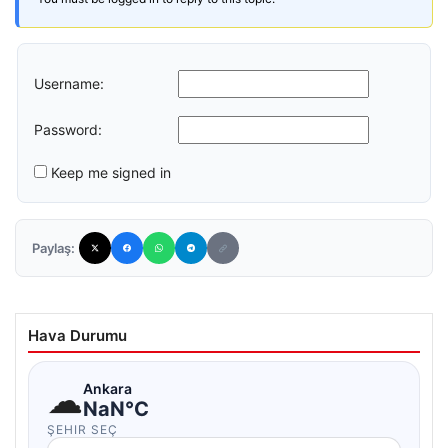
Username:
Password:
Keep me signed in
Paylaş:
Hava Durumu
☁
Ankara
NaN°C
ŞEHIR SEÇ