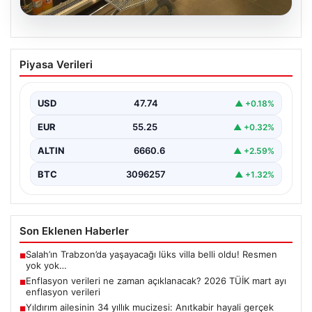
07.08.2026
Enflasyon verileri ne zaman
Piyasa Verileri
açıklanacak? 2026 TÜİK mart ayı
enflasyon verileri
USD
47.74
▲ +0.18%
EUR
55.25
▲ +0.32%
ALTIN
6660.6
▲ +2.59%
BTC
3096257
▲ +1.32%
Son Eklenen Haberler
Salah’ın Trabzon’da yaşayacağı lüks villa belli oldu! Resmen
■
yok yok…
Enflasyon verileri ne zaman açıklanacak? 2026 TÜİK mart ayı
■
enflasyon verileri
Yıldırım ailesinin 34 yıllık mucizesi: Anıtkabir hayali gerçek
■