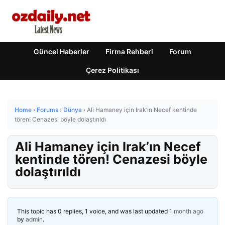
Güncel Haberler
Firma Rehberi
Forum
Çerez Politikası
Home
›
Forums
›
Dünya
›
Ali Hamaney için Irak’ın Necef kentinde
tören! Cenazesi böyle dolaştırıldı
Ali Hamaney için Irak’ın Necef
kentinde tören! Cenazesi böyle
dolaştırıldı
This topic has 0 replies, 1 voice, and was last updated
1 month ago
by
admin
.