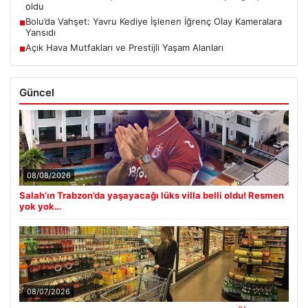
oldu
Bolu’da Vahşet: Yavru Kediye İşlenen İğrenç Olay Kameralara
■
Yansıdı
Açık Hava Mutfakları ve Prestijli Yaşam Alanları
■
Güncel
08/08/2026
Salah’ın Trabzon’da yaşayacağı lüks villa belli oldu! Resmen
yok yok…
08/07/2026