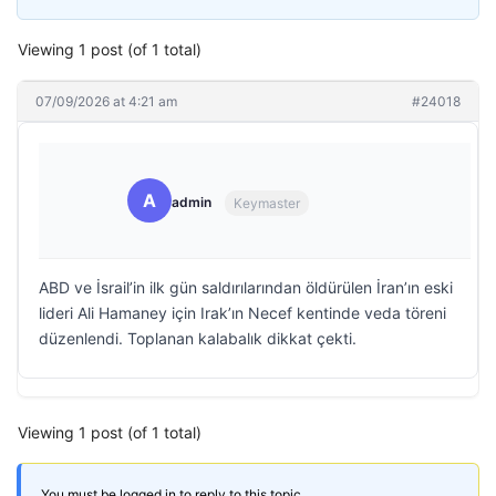
Viewing 1 post (of 1 total)
07/09/2026 at 4:21 am
#24018
A
admin
Keymaster
ABD ve İsrail’in ilk gün saldırılarından öldürülen İran’ın eski
lideri Ali Hamaney için Irak’ın Necef kentinde veda töreni
düzenlendi. Toplanan kalabalık dikkat çekti.
Viewing 1 post (of 1 total)
You must be logged in to reply to this topic.