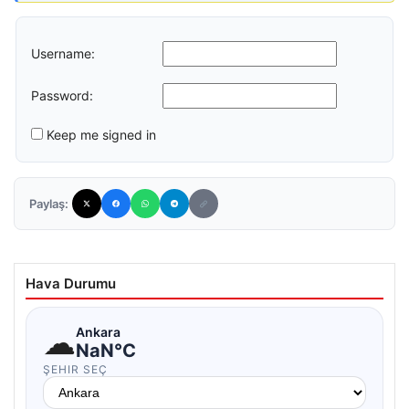
Username:
Password:
Keep me signed in
Paylaş:
Hava Durumu
☁
Ankara
NaN°C
ŞEHIR SEÇ