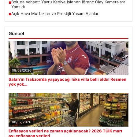
Bolu’da Vahşet: Yavru Kediye İşlenen İğrenç Olay Kameralara
■
Yansıdı
Açık Hava Mutfakları ve Prestijli Yaşam Alanları
■
Güncel
08/08/2026
Salah’ın Trabzon’da yaşayacağı lüks villa belli oldu! Resmen
yok yok…
08/07/2026
Enflasyon verileri ne zaman açıklanacak? 2026 TÜİK mart
ayı enflasyon verileri