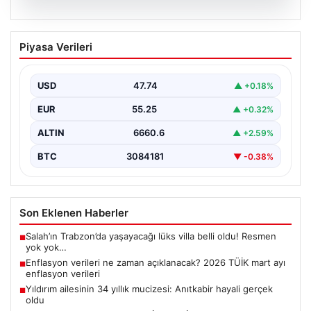
07.08.2026
Enflasyon verileri ne zaman
Piyasa Verileri
açıklanacak? 2026 TÜİK mart ayı
enflasyon verileri
USD
47.74
▲ +0.18%
EUR
55.25
▲ +0.32%
ALTIN
6660.6
▲ +2.59%
BTC
3084181
▼ -0.38%
Son Eklenen Haberler
Salah’ın Trabzon’da yaşayacağı lüks villa belli oldu! Resmen
■
yok yok…
Enflasyon verileri ne zaman açıklanacak? 2026 TÜİK mart ayı
■
enflasyon verileri
Yıldırım ailesinin 34 yıllık mucizesi: Anıtkabir hayali gerçek
■
oldu