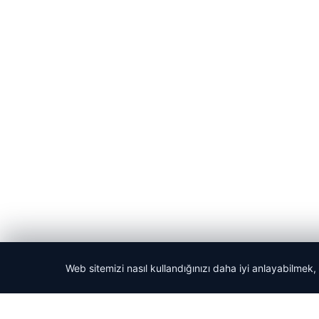
Web sitemizi nasıl kullandığınızı daha iyi anlayabilmek,
© 2026 ozdaily – Latest News