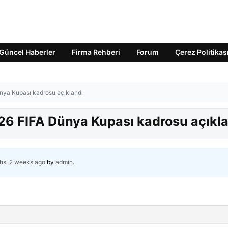
Güncel Haberler
Firma Rehberi
Forum
Çerez Politikas
ünya Kupası kadrosu açıklandı
026 FIFA Dünya Kupası kadrosu açıkl
hs, 2 weeks ago
by
admin
.