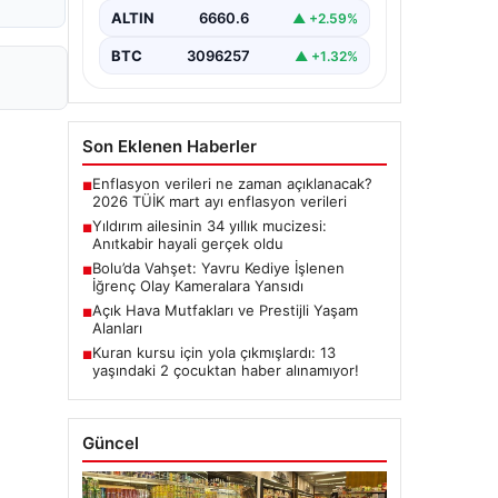
ALTIN
6660.6
▲ +2.59%
BTC
3096257
▲ +1.32%
Son Eklenen Haberler
Enflasyon verileri ne zaman açıklanacak?
■
2026 TÜİK mart ayı enflasyon verileri
Yıldırım ailesinin 34 yıllık mucizesi:
■
Anıtkabir hayali gerçek oldu
Bolu’da Vahşet: Yavru Kediye İşlenen
■
İğrenç Olay Kameralara Yansıdı
Açık Hava Mutfakları ve Prestijli Yaşam
■
Alanları
Kuran kursu için yola çıkmışlardı: 13
■
yaşındaki 2 çocuktan haber alınamıyor!
Güncel