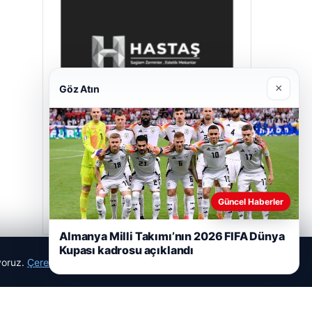
×
Göz Atın
Hastaş Beton
05/26/2026
Güncel Haberler
Almanya Milli Takımı’nın 2026 FIFA Dünya
Kupası kadrosu açıklandı
ıyoruz.
Çerez Politikamız
Reddet
Kabul Et