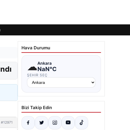
ı
Hava Durumu
☁
Ankara
andı
NaN°C
ŞEHIR SEÇ
Bizi Takip Edin
#12971