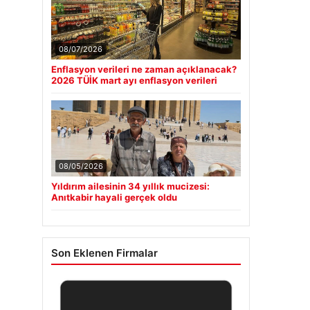
08/07/2026
Enflasyon verileri ne zaman açıklanacak?
2026 TÜİK mart ayı enflasyon verileri
08/05/2026
Yıldırım ailesinin 34 yıllık mucizesi:
Anıtkabir hayali gerçek oldu
Son Eklenen Firmalar