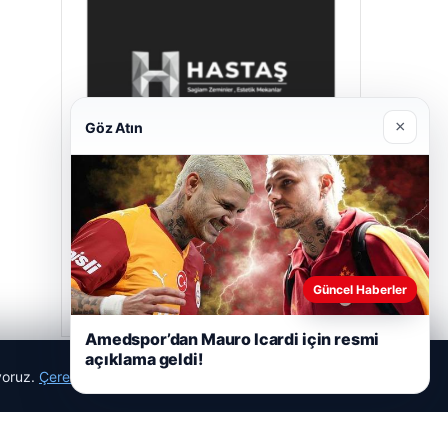
×
Göz Atın
Hastaş Beton
05/26/2026
Güncel Haberler
Amedspor’dan Mauro Icardi için resmi
açıklama geldi!
ıyoruz.
Çerez Politikamız
Reddet
Kabul Et