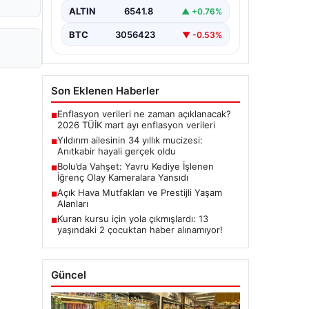
ALTIN
6541.8
▲ +0.76%
BTC
3056423
▼ -0.53%
Son Eklenen Haberler
Enflasyon verileri ne zaman açıklanacak?
■
2026 TÜİK mart ayı enflasyon verileri
Yıldırım ailesinin 34 yıllık mucizesi:
■
Anıtkabir hayali gerçek oldu
Bolu’da Vahşet: Yavru Kediye İşlenen
■
İğrenç Olay Kameralara Yansıdı
Açık Hava Mutfakları ve Prestijli Yaşam
■
Alanları
Kuran kursu için yola çıkmışlardı: 13
■
yaşındaki 2 çocuktan haber alınamıyor!
Güncel