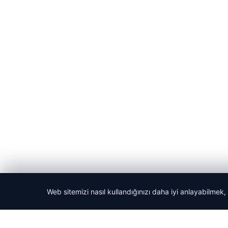
Web sitemizi nasıl kullandığınızı daha iyi anlayabilmek,
© 2026 ozdaily – Latest News