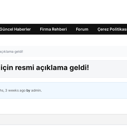
Güncel Haberler
Firma Rehberi
Forum
Çerez Politikas
açıklama geldi!
çin resmi açıklama geldi!
hs, 3 weeks ago
by
admin
.