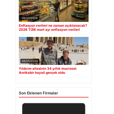
08/07/2026
Enflasyon verileri ne zaman açıklanacak?
2026 TÜİK mart ayı enflasyon verileri
08/05/2026
Yıldırım ailesinin 34 yıllık mucizesi:
Anıtkabir hayali gerçek oldu
Son Eklenen Firmalar