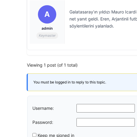
Galatasaray’ın yıldızı Mauro Icar
A
net yanıt geldi. Eren, Arjantinli f
söylentilerini yalanladı.
admin
Keymaster
Viewing 1 post (of 1 total)
You must be logged in to reply to this topic.
Username:
Password:
Keep me signed in