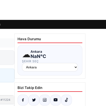
ı
Hava Durumu
☁
Ankara
NaN°C
ŞEHIR SEÇ
Bizi Takip Edin
#11224