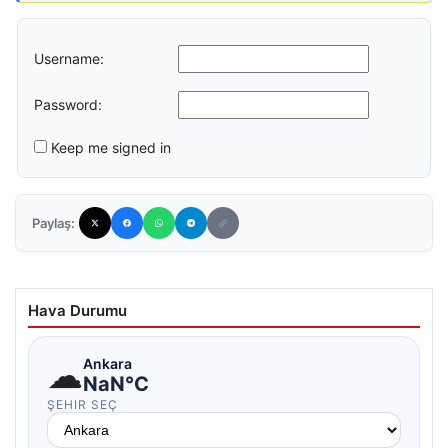
Username:
Password:
Keep me signed in
Paylaş:
Hava Durumu
☁
Ankara
NaN°C
ŞEHIR SEÇ