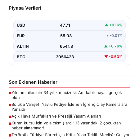
Bolu’da Vahşet: Yavru Kediye İşlenen
Piyasa Verileri
İğrenç Olay Kameralara Yansıdı
Bolu'nun Beşkavaklar Mahallesi'nde, geçtiğimiz
günlerde meydana gelen korkutucu olay, bölgedeki
USD
47.71
▲ +0.16%
sakinleri derinden sarstı. Elektrikli…
EUR
55.03
• -0.01%
ALTIN
6541.8
▲ +0.76%
BTC
3056423
▼ -0.53%
Son Eklenen Haberler
Yıldırım ailesinin 34 yıllık mucizesi: Anıtkabir hayali gerçek
■
oldu
Bolu’da Vahşet: Yavru Kediye İşlenen İğrenç Olay Kameralara
■
Yansıdı
Açık Hava Mutfakları ve Prestijli Yaşam Alanları
■
Kuran kursu için yola çıkmışlardı: 13 yaşındaki 2 çocuktan
■
haber alınamıyor!
Terörsüz Türkiye Süreci İçin Kritik Yasa Teklifi Meclis’e Geliyor
■