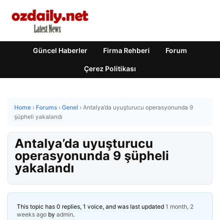
Güncel Haberler
Firma Rehberi
Forum
Çerez Politikası
Home
›
Forums
›
Genel
›
Antalya’da uyuşturucu operasyonunda 9
şüpheli yakalandı
Antalya’da uyuşturucu
operasyonunda 9 şüpheli
yakalandı
This topic has 0 replies, 1 voice, and was last updated
1 month, 2
weeks ago
by
admin
.