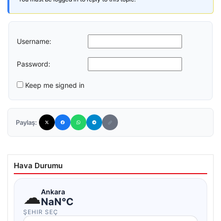
Username:
Password:
Keep me signed in
Paylaş:
Hava Durumu
☁
Ankara
NaN°C
ŞEHIR SEÇ