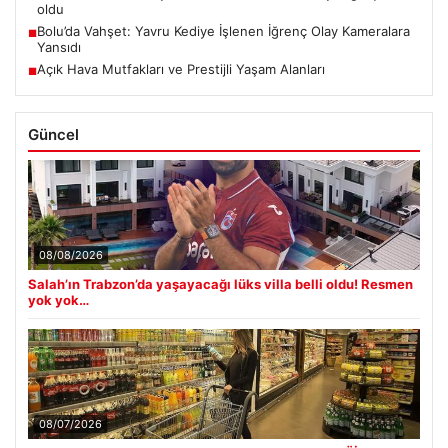
oldu
Bolu’da Vahşet: Yavru Kediye İşlenen İğrenç Olay Kameralara
■
Yansıdı
Açık Hava Mutfakları ve Prestijli Yaşam Alanları
■
Güncel
08/08/2026
Salah’ın Trabzon’da yaşayacağı lüks villa belli oldu! Resmen
yok yok…
08/07/2026