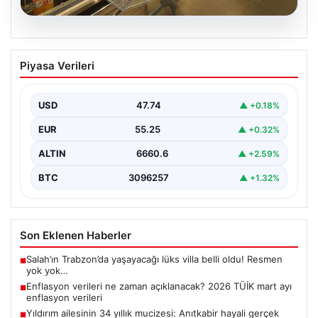
07.08.2026
Enflasyon verileri ne zaman
Piyasa Verileri
açıklanacak? 2026 TÜİK mart ayı
enflasyon verileri
USD
47.74
▲ +0.18%
EUR
55.25
▲ +0.32%
ALTIN
6660.6
▲ +2.59%
BTC
3096257
▲ +1.32%
Son Eklenen Haberler
Salah’ın Trabzon’da yaşayacağı lüks villa belli oldu! Resmen
■
yok yok…
Enflasyon verileri ne zaman açıklanacak? 2026 TÜİK mart ayı
■
enflasyon verileri
Yıldırım ailesinin 34 yıllık mucizesi: Anıtkabir hayali gerçek
■