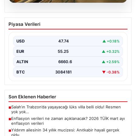
07.08.2026
Enflasyon verileri ne zaman
Piyasa Verileri
açıklanacak? 2026 TÜİK mart ayı
enflasyon verileri
USD
47.74
▲ +0.18%
EUR
55.25
▲ +0.32%
ALTIN
6660.6
▲ +2.59%
BTC
3084181
▼ -0.38%
Son Eklenen Haberler
Salah’ın Trabzon’da yaşayacağı lüks villa belli oldu! Resmen
■
yok yok…
Enflasyon verileri ne zaman açıklanacak? 2026 TÜİK mart ayı
■
enflasyon verileri
Yıldırım ailesinin 34 yıllık mucizesi: Anıtkabir hayali gerçek
■
oldu