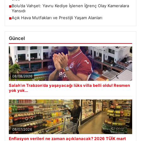
Bolu’da Vahşet: Yavru Kediye İşlenen İğrenç Olay Kameralara
■
Yansıdı
Açık Hava Mutfakları ve Prestijli Yaşam Alanları
■
Güncel
08/08/2026
Salah’ın Trabzon’da yaşayacağı lüks villa belli oldu! Resmen
yok yok…
08/07/2026
Enflasyon verileri ne zaman açıklanacak? 2026 TÜİK mart