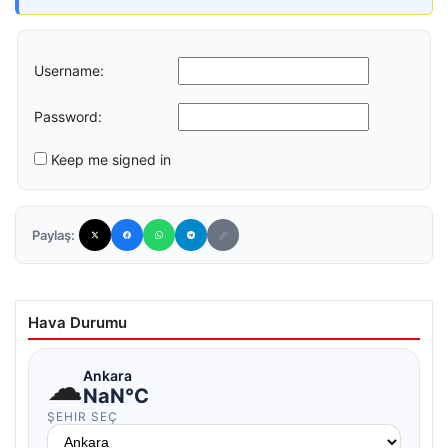
Username:
Password:
Keep me signed in
Paylaş:
Hava Durumu
☁
Ankara
NaN°C
ŞEHIR SEÇ