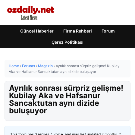
Güncel Haberler
Firma Rehberi
Forum
Çerez Politikası
Home
›
Forums
›
Magazin
›
Ayrılık sonrası sürpriz gelişme! Kubilay
Aka ve Hafsanur Sancaktutan aynı dizide buluşuyor
Ayrılık sonrası sürpriz gelişme!
Kubilay Aka ve Hafsanur
Sancaktutan aynı dizide
buluşuyor
This topic has 0 replies, 1 voice, and was last updated
2 months, 2