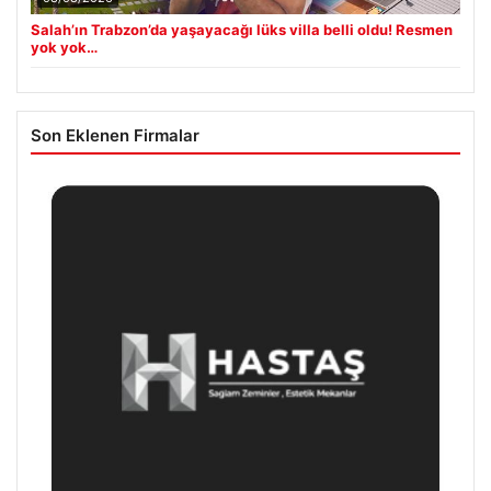
Salah’ın Trabzon’da yaşayacağı lüks villa belli oldu! Resmen
yok yok…
Son Eklenen Firmalar