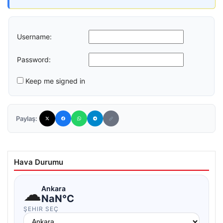
Username:
Password:
Keep me signed in
Paylaş:
Hava Durumu
☁
Ankara
NaN°C
ŞEHIR SEÇ