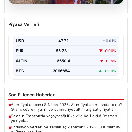
08.08.2026
Salah’ın Trabzon’da yaşayacağı lüks
Piyasa Verileri
villa belli oldu! Resmen yok yok…
USD
47.72
• 0.01%
EUR
55.23
▼ -0.06%
ALTIN
6650.4
▼ -0.15%
BTC
3096654
▲ +0.39%
Son Eklenen Haberler
Altın fiyatları canlı 8 Nisan 2026: Altın fiyatları ne kadar oldu?
■
Gram, çeyrek, yarım ve cumhuriyet altını alış satış fiyatları
Salah’ın Trabzon’da yaşayacağı lüks villa belli oldu! Resmen
■
yok yok…
Enflasyon verileri ne zaman açıklanacak? 2026 TÜİK mart ayı
■
enflasyon verileri